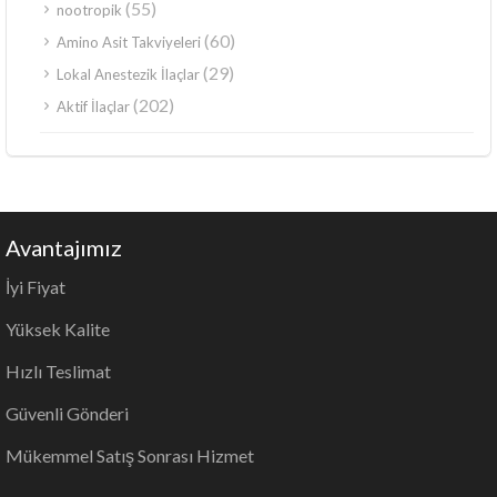
(55)
nootropik
(60)
Amino Asit Takviyeleri
(29)
Lokal Anestezik İlaçlar
(202)
Aktif İlaçlar
Avantajımız
İyi Fiyat
Yüksek Kalite
Hızlı Teslimat
Güvenli Gönderi
Mükemmel Satış Sonrası Hizmet