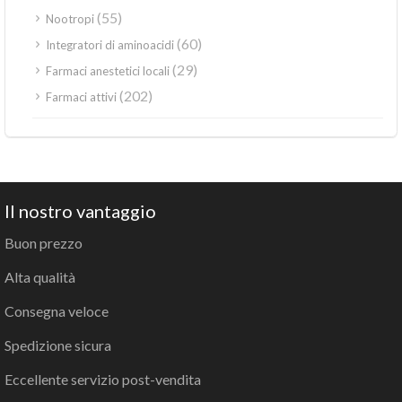
(55)
Nootropi
(60)
Integratori di aminoacidi
(29)
Farmaci anestetici locali
(202)
Farmaci attivi
Il nostro vantaggio
Buon prezzo
Alta qualità
Consegna veloce
Spedizione sicura
Eccellente servizio post-vendita