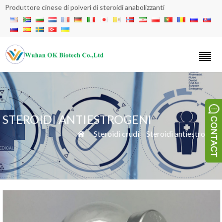
Produttore cinese di polveri di steroidi anabolizzanti
STEROIDI ANTIESTROGENI
»
Steroidi crudi
»
Steroidi antiestrogeni
