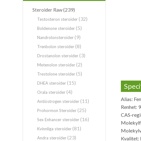
(239)
Steroider Raw
(32)
Testosteron steroider
(5)
Boldenone steroider
(9)
Nandrolonsteroider
(8)
Trenbolon steroider
(3)
Drostanolon steroider
(2)
Metenolon steroider
(5)
Trestolone steroider
(15)
DHEA steroider
Speci
(4)
Orala steroider
Alias: Fe
(11)
Antiöstrogen steroider
Renhet: 
(25)
Prohormon Steroider
CAS-regi
(16)
Sex Enhancer steroider
Molekyl
(81)
Kvinnliga steroider
Molekylv
(23)
Andra steroider
Kvalitet: