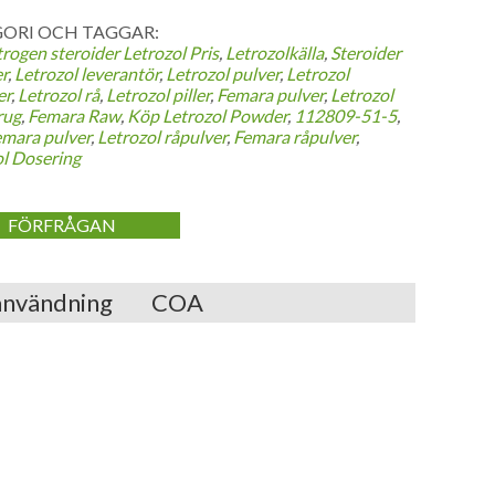
ORI OCH TAGGAR:
trogen steroider
Letrozol Pris
,
Letrozolkälla
,
Steroider
r
,
Letrozol leverantör
,
Letrozol pulver
,
Letrozol
er
,
Letrozol rå
,
Letrozol piller
,
Femara pulver
,
Letrozol
rug
,
Femara Raw
,
Köp Letrozol Powder
,
112809-51-5
,
emara pulver
,
Letrozol råpulver
,
Femara råpulver
,
ol Dosering
FÖRFRÅGAN
användning
COA