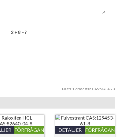
2 + 8 = ?
Nästa:
Formestan CAS:566-48-3
LJER
FÖRFRÅGAN
DETALJER
FÖRFRÅGAN