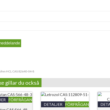
xifen HCL CAS:82640-04-8
e gillar du också
JER
FÖRFRÅGAN
DETALJER
FÖRFRÅGAN
DETA
tan CAS:566-48-