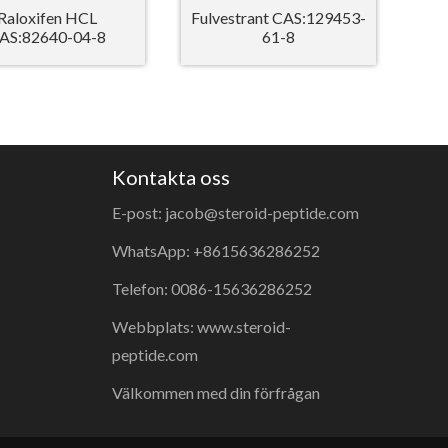
Raloxifen HCL
Fulvestrant CAS:129453-
AS:82640-04-8
61-8
Kontakta oss
E-post: jacob@steroid-peptide.com
WhatsApp: +8615636286252
Telefon: 0086-15636286252
Webbplats: www.steroid-
peptide.com
Välkommen med din förfrågan