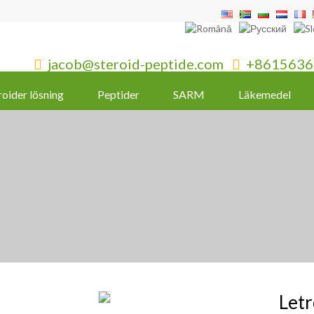
jacob@steroid-peptide.com
+8615636


roider lösning
Peptider
SARM
Läkemedel
Let