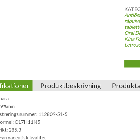
KATEG
Antiös
råpulve
tablett
Oral D
Kina F
Letroz
fikationer
Produktbeskrivning
Produkt
mara
99%min
streringsnummer: 112809-51-5
formel: C17H11N5
ikt: 285.3
 Farmaceutisk kvalitet