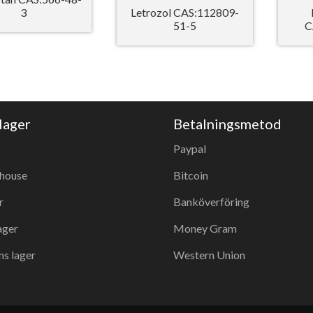
3
Letrozol CAS:112809-
51-5
C
lager
Betalningsmetod
Paypal
house
Bitcoin
r
Banköverföring
ager
Money Gram
ns lager
Western Union