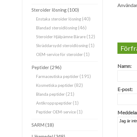
Användan
(100)
Steroider lösning
(40)
Enstaka steroider lösning
(46)
Blandad steroidlösning
(12)
Steroider Hjälpämne Bärare
(1)
Skräddarsydd steroidlösning
Förfr
(1)
OEM-service för steroider
Namn:
(296)
Peptider
(191)
Farmaceutiska peptider
(82)
Kosmetiska peptider
E-post:
(21)
Blanda peptider
(1)
Antikroppspeptider
(1)
Peptider OEM-service
Meddela
(18)
SARM
(348)
Läkemedel