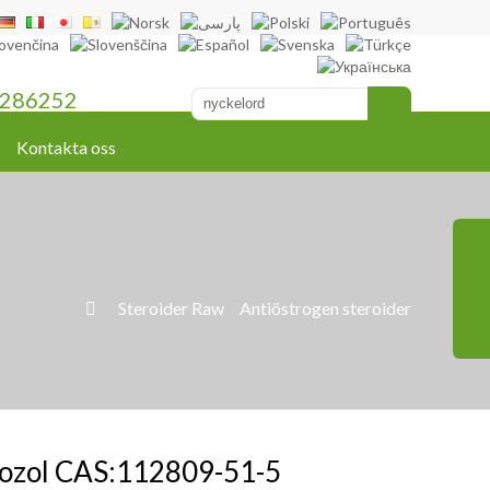
286252
Kontakta oss
»
Steroider Raw
»
Antiöstrogen steroider

rozol CAS:112809-51-5