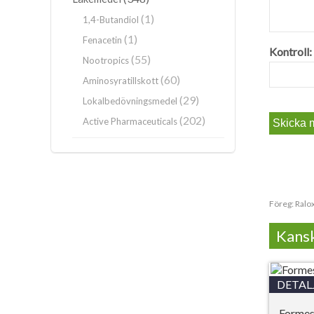
(1)
1,4-Butandiol
(1)
Fenacetin
Kontroll:
(55)
Nootropics
(60)
Aminosyratillskott
(29)
Lokalbedövningsmedel
(202)
Active Pharmaceuticals
Föreg:
Ralo
Kansk
DETAL
Formes