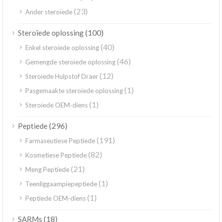
(23)
Ander steroïede
(100)
Steroïede oplossing
(40)
Enkel steroïede oplossing
(46)
Gemengde steroïede oplossing
(12)
Steroïede Hulpstof Draer
(1)
Pasgemaakte steroïede oplossing
(1)
Steroïede OEM-diens
(296)
Peptiede
(191)
Farmaseutiese Peptiede
(82)
Kosmetiese Peptiede
(21)
Meng Peptiede
(1)
Teenliggaampiepeptiede
(1)
Peptiede OEM-diens
(18)
SARMs