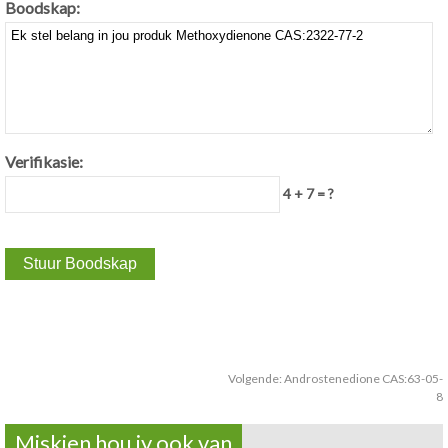
Boodskap:
Verifikasie:
4 + 7 = ?
Volgende:
Androstenedione CAS:63-05-
8
Miskien hou jy ook van