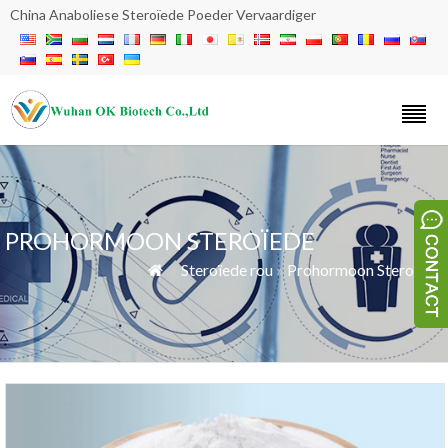
China Anaboliese Steroïede Poeder Vervaardiger
PROHORMOON STEROÏEDE
»
Steroïede rou
»
Prohormoon Steroïede
