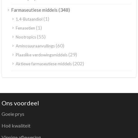
(348)
Farmaseutiese middels
(1)
1,4-Butaandiol
(1)
Fenasetien
(55)
Nootropics
(60)
Aminosuuraanvullings
(29)
Plaaslike verdowingsmiddels
(202)
Aktiewe farmaseutiese middels
Ons voordeel
Goeie prys
Hoë kwaliteit
Vinnige aflewering