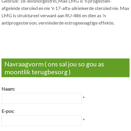
Gebruik: 18-levonorgestrel,.Max LMG is 'n progestien-
afgeleide steroïed en nie 'n 17-alfa-alkieleerde steroïed nie. Max
LMG is struktureel verwant aan RU-486 en dien as 'n
antiprogesteroon, verminderde estrogeenagtige effekte.
Navraagvorm ( ons sal jou so gou as
moontlik terugbesorg )
Naam:
*
E-pos:
*