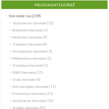
PRODUKKATEGORIEË
(239)
Steroïede rou
(32)
Testosteroon steroïede
(5)
Boldenone Steroïede
(9)
Nandrolon steroïede
(8)
Trenbolon steroïede
(3)
Drostanolone steroïede
(2)
Methenolone steroïede
(5)
Trestolone Steroïede
(15)
DHEA Steroïede
(4)
Orale steroïede
(11)
Anti-estrogeen steroïede
(25)
Prohormoon Steroïede
(16)
Sex Enhancer Steroïede
(81)
Vroulike steroïede