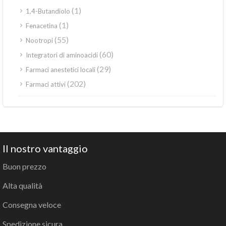
(1)
1,4-Butandiolo
(1)
Fenacetina
(55)
Nootropi
(60)
Integratori di aminoacidi
(29)
Farmaci anestetici locali
(202)
Farmaci attivi
Il nostro vantaggio
Buon prezzo
Alta qualità
Consegna veloce
Spedizione sicura