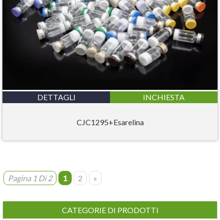
DETTAGLI
INCHIESTA
CJC1295+Esarelina
Pagina 1 Di 2
1
2
»
CATEGORIE DI PRODOTTI