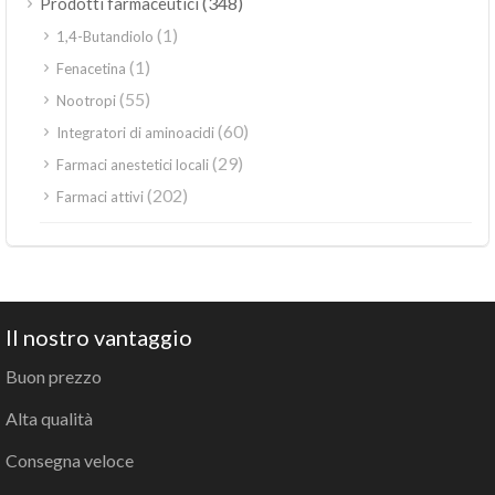
(348)
Prodotti farmaceutici
(1)
1,4-Butandiolo
(1)
Fenacetina
(55)
Nootropi
(60)
Integratori di aminoacidi
(29)
Farmaci anestetici locali
(202)
Farmaci attivi
Il nostro vantaggio
Buon prezzo
Alta qualità
Consegna veloce