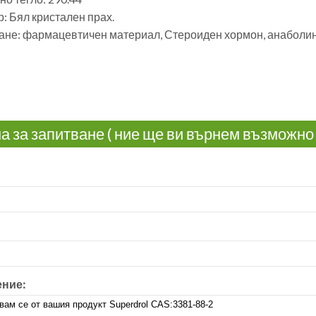
: Бял кристален прах.
ане: фармацевтичен материал, Стероиден хормон, анаболин
 за запитване ( ние ще ви върнем възможно 
ние: