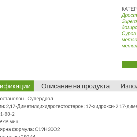
КАТЕГ
Дрост
Superd
дозир
Суров 
метас
метил
ификации
Описание на продукта
Изпо
останолон - Супердрол
и: 2,17-Диметилдихидротестостерон; 17-хидрокси-2,17-дим
1-88-2
97% мин.
ярна формула: C19H30O2
о тегло: 290.44