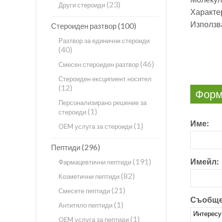
(23)
Други стероиди
Характер
Използв
(100)
Стероиден разтвор
Разтвор за единични стероиди
(40)
(46)
Смесен стероиден разтвор
Стероиден ексципиент носител
(12)
Форма
Персонализирано решение за
(1)
стероиди
Име:
(1)
OEM услуга за стероиди
(296)
Пептиди
(191)
Имейл:
Фармацевтични пептиди
(82)
Козметични пептиди
(21)
Смесете пептиди
Съобще
(1)
Антитяло пептиди
(1)
OEM услуга за пептиди