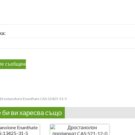
а:
Drostanolone Enanthate CAS:13425-31-5
 би ви харесва също