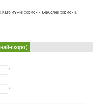
. Като мъжки хормон и анаболни хормони.
най-скоро )
*
*