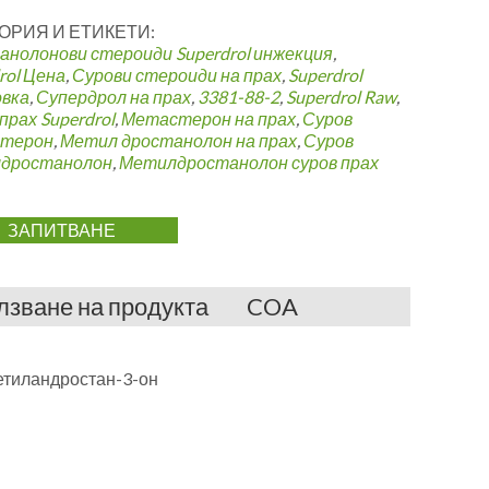
ОРИЯ И ЕТИКЕТИ:
анолонови стероиди
Superdrol инжекция
,
rol Цена
,
Сурови стероиди на прах
,
Superdrol
овка
,
Супердрол на прах
,
3381-88-2
,
Superdrol Raw
,
прах Superdrol
,
Метастерон на прах
,
Суров
терон
,
Метил дростанолон на прах
,
Суров
дростанолон
,
Метилдростанолон суров прах
ЗАПИТВАНЕ
лзване на продукта
COA
етиландростан-3-он