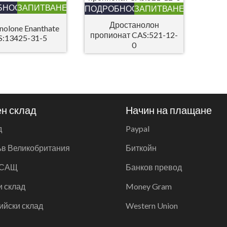
БНОСТИ
ЗАПИТВАНЕ
ПОДРОБНОСТИ
ЗАПИТВАНЕ
Дростанолон
nolone Enanthate
пропионат CAS:521-12-
:13425-31-5
0
н склад
Начин на плащане
д
Paypal
ъв Великобритания
Биткойн
 САЩ
Банков превод
и склад
Money Gram
ийски склад
Western Union