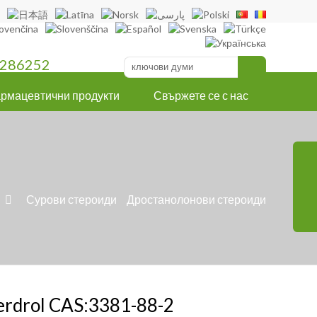
286252
рмацевтични продукти
Свържете се с нас
»
Сурови стероиди
»
Дростанолонови стероиди

erdrol CAS:3381-88-2