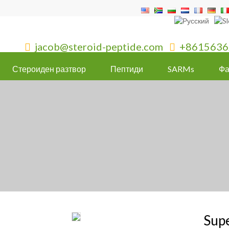
jacob@steroid-peptide.com
+8615636


Стероиден разтвор
Пептиди
SARMs
Фа
Sup