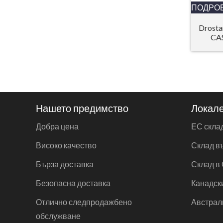
ПОДРО
Drosta
CAS
Нашето предимство
Локале
Добра цена
ЕС скла
Високо качество
Склад в
Бърза доставка
Склад в
Безопасна доставка
Канадск
Отлично следпродажбено
Австрал
обслужване