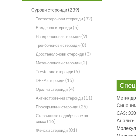
(239)
Сурови стероиди
(32)
Тестостеронови стероиди
(5)
Болденон стероиди
(9)
Нандролонови стероиди
(8)
Тренболонови стероиди
(3)
Дростанолонови стероиди
(2)
Метенолонови стероиди
(5)
Trestolone стероиди
(15)
DHEA стероиди
Спец
(4)
Орални стероиди
(11)
Метилдр
Антиестрогенни стероиди
Синоним
(25)
Прохормонни стероиди
CAS: 338
Стероиди за подобряване на
Анализ: 
(16)
секса
Молекул
(81)
Женски стероиди
Молекулн