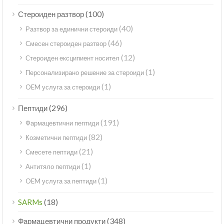
(100)
Стероиден разтвор
(40)
Разтвор за единични стероиди
(46)
Смесен стероиден разтвор
(12)
Стероиден ексципиент носител
(1)
Персонализирано решение за стероиди
(1)
OEM услуга за стероиди
(296)
Пептиди
(191)
Фармацевтични пептиди
(82)
Козметични пептиди
(21)
Смесете пептиди
(1)
Антитяло пептиди
(1)
OEM услуга за пептиди
(18)
SARMs
(348)
Фармацевтични продукти