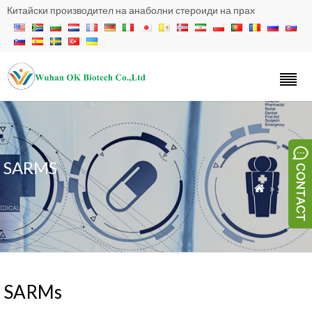
Китайски производител на анаболни стероиди на прах
SARMS
» SARM

SARMs