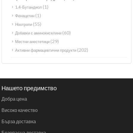
(1)
1,4-Бутандиол
(1)
Фенацетин
(55)
Ноотропи
(60)
Добавки с аминокиселини
(29)
Местни анестетици
(202)
Активни фармацевтични продукти
Нашето предимство
Добра цена
Високо качество
Бърза доставка
Безопасна доставка