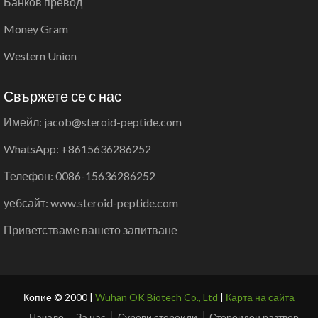
Банков превод
Money Gram
Western Union
Свържете се с нас
Имейл: jacob@steroid-peptide.com
WhatsApp: +8615636286252
Телефон: 0086-15636286252
уебсайт: www.steroid-peptide.com
Приветстваме вашето запитване
Копие © 2000 |
Wuhan OK Biotech Co., Ltd
|
Карта на сайта
Начало
За нас
Сурови стероиди
Стероиден разтвор