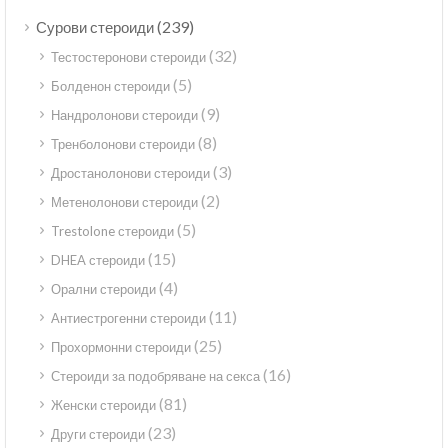
(239)
Сурови стероиди
(32)
Тестостеронови стероиди
(5)
Болденон стероиди
(9)
Нандролонови стероиди
(8)
Тренболонови стероиди
(3)
Дростанолонови стероиди
(2)
Метенолонови стероиди
(5)
Trestolone стероиди
(15)
DHEA стероиди
(4)
Орални стероиди
(11)
Антиестрогенни стероиди
(25)
Прохормонни стероиди
(16)
Стероиди за подобряване на секса
(81)
Женски стероиди
(23)
Други стероиди