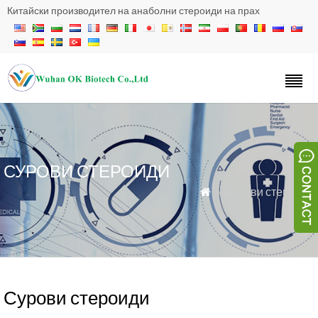
Китайски производител на анаболни стероиди на прах
СУРОВИ СТЕРОИДИ
» Сурови стероиди

Сурови стероиди