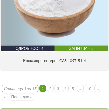
ПОДРОБНОСТИ
ЗАПИТВАНЕ
Епоксипрогестерон CAS:1097-51-4
Страница 1 на 15
1
2
3
4
5
...
10
...
»
Последно »