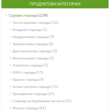
ПРОДУКТОВИ КАТЕГОРИИ
(239)
Сурови стероиди
(32)
Тестостеронови стероиди
(5)
Болденон стероиди
(9)
Нандролонови стероиди
(8)
Тренболонови стероиди
(3)
Дростанолонови стероиди
(2)
Метенолонови стероиди
(5)
Trestolone стероиди
(15)
DHEA стероиди
(4)
Орални стероиди
(11)
Антиестрогенни стероиди
(25)
Прохормонни стероиди
(16)
Стероиди за подобряване на секса
(81)
Женски стероиди