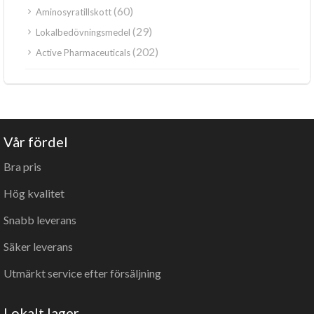
(60)
Aminosyratillskott
(29)
Lokalbedövningsmedel
(202)
Active Pharmaceuticals
Vår fördel
Bra pris
Hög kvalitet
Snabb leverans
Säker leverans
Utmärkt service efter försäljning
Lokalt lager