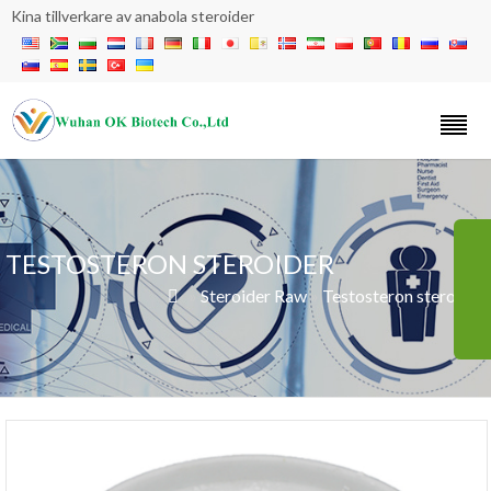
Kina tillverkare av anabola steroider
TESTOSTERON STEROIDER
»
Steroider Raw
»
Testosteron steroider
