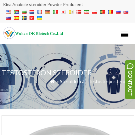
Kina Anabole steroider Powder Produsent
TESTOSTERON STEROIDER
»
Steroider rå
»
Testosteron steroider
