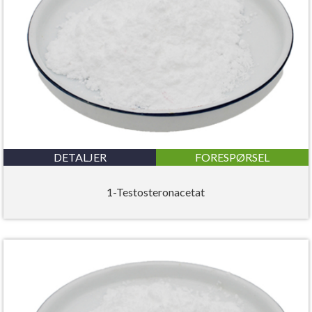
DETALJER
FORESPØRSEL
1-Testosteronacetat