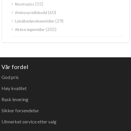
(55)
Nootropics
(60)
Aminosyretilskudd
(29)
Lokalbedøvelsesmidler
(202)
Aktive legemidler
Vår fordel
God pris
Høy kvalitet
Rask levering
Sikker forsendelse
Utmerket service etter salg