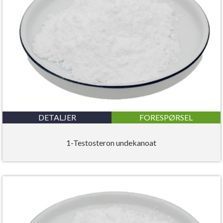
DETALJER
FORESPØRSEL
1-Testosteron undekanoat