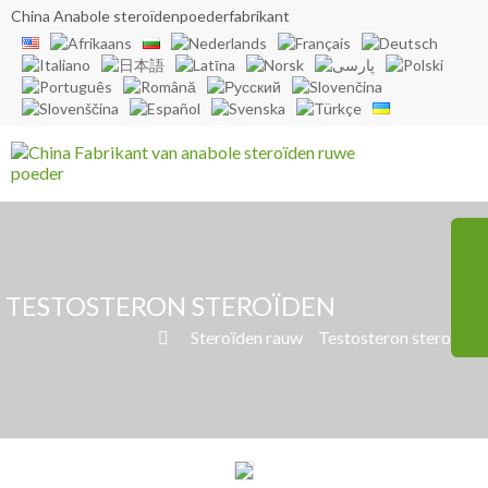
China Anabole steroïdenpoederfabrikant
TESTOSTERON STEROÏDEN
»
Steroïden rauw
»
Testosteron steroïden
