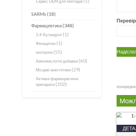
(1)
Сервіс OEM для пептидів
(18)
SARMs
Перевір
(348)
Фармацевтика
(1)
1,4-Бутандіол
(1)
Фенацетин
(55)
ноотропи
(60)
Амінокислотні добавки
(29)
Місцеві анестетики
Активні фармацевтичні
(202)
препарати
попередня
Можл
ДЕТА