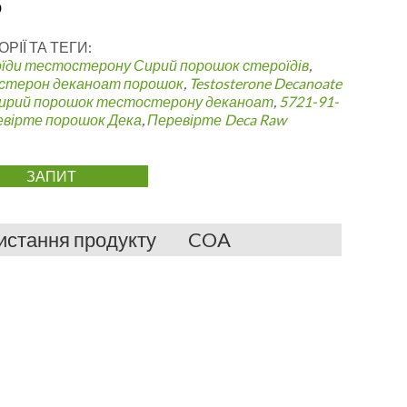
5
ОРІЇ ТА ТЕГИ:
їди тестостерону
Сирий порошок стероїдів
,
стерон деканоат порошок
,
Testosterone Decanoate
ирий порошок тестостерону деканоат
,
5721-91-
вірте порошок Дека
,
Перевірте Deca Raw
ЗАПИТ
истання продукту
COA