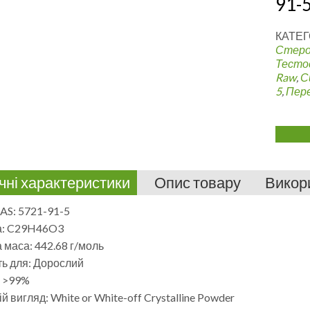
91-
КАТЕГ
Стеро
Тесто
Raw
,
С
5
,
Пере
чні характеристики
Опис товару
Викор
AS: 5721-91-5
а: C29H46O3
маса: 442.68 г/моль
ть для: Дорослий
: >99%
ій вигляд:
White or White-off Crystalline Powder