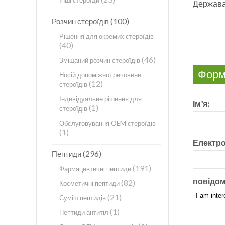
Інші стероїди
Держава
(100)
Розчин стероїдів
Рішення для окремих стероїдів
(40)
(46)
Змішаний розчин стероїдів
Форм
Носій допоміжної речовини
(12)
стероїдів
Індивідуальне рішення для
Ім'я:
(1)
стероїдів
Обслуговування OEM стероїдів
(1)
Електро
(296)
Пептиди
(191)
Фармацевтичні пептиди
повідом
(82)
Косметичні пептиди
(21)
Суміш пептидів
(1)
Пептиди антитіл