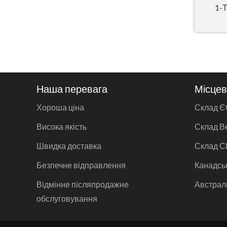
1-
Наша перевага
Місцев
Хороша ціна
Склад Є
Висока якість
Склад В
Швидка доставка
Склад 
Безпечне відправлення
Канадсь
Відмінне післяпродажне
Австрал
обслуговування