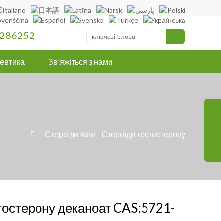
286252
евтика
Зв'яжіться з нами
»
Стероїди Raw
»
Стероїди тестостерону

тостерону деканоат CAS:5721-