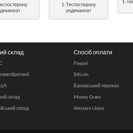
1-Те
Тестостерону
1-Тестостерону
деканоат
ундеканоат
ий склад
Спосіб оплати
С
Paypal
еликобританії
Bitcoin
США
Банківський переказ
кий склад
Money Gram
ійський склад
Western Union