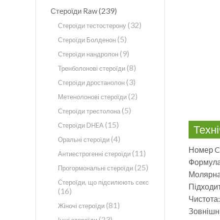
(239)
Стероїди Raw
(32)
Стероїди тестостерону
(5)
Стероїди Болденон
(9)
Стероїди нандролон
(8)
Тренболонові стероїди
(3)
Стероїди дростанолон
(2)
Метенолонові стероїди
(5)
Стероїди трестолона
(15)
Стероїди DHEA
Техні
(4)
Оральні стероїди
Номер C
(11)
Антиестрогенні стероїди
Формул
(25)
Прогормональні стероїди
Молярна 
Стероїди, що підсилюють секс
Підходи
(16)
Чистота
(81)
Жіночі стероїди
Зовнішн
(23)