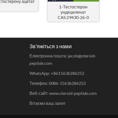
стостерону ацетат
1-Тестостерон
ундециленат
CAS:29430-26-0
Зв'яжіться з нами
Електронна пошта: jacob@steroid-
peptide.com
WhatsApp: +8615636286252
Телефон: 0086-15636286252
Веб-сайт: www.steroid-peptide.com
Вітаємо ваш запит