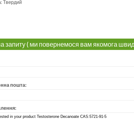
: Твердий
а запиту ( ми повернемося вам якомога шви
нна пошта:
лення: