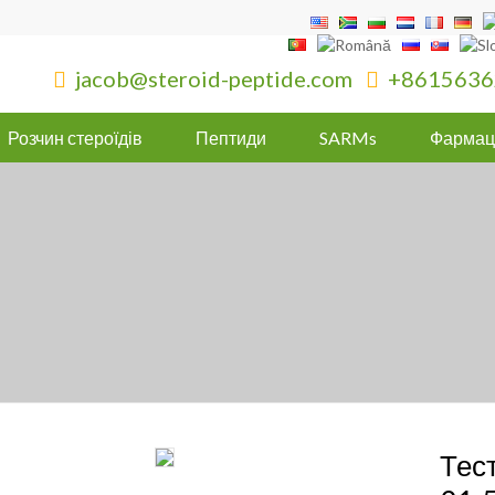
jacob@steroid-peptide.com
+8615636


Розчин стероїдів
Пептиди
SARMs
Фармац
Тес