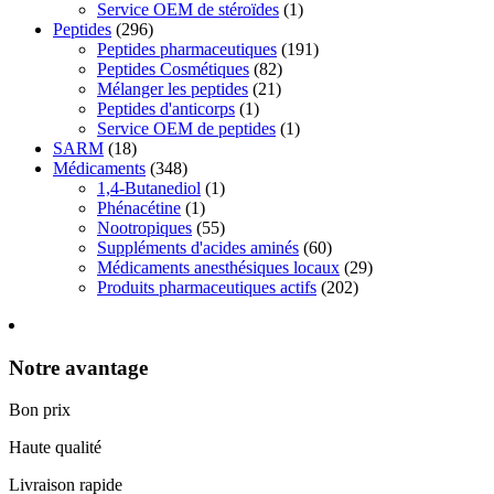
Service OEM de stéroïdes
(1)
Peptides
(296)
Peptides pharmaceutiques
(191)
Peptides Cosmétiques
(82)
Mélanger les peptides
(21)
Peptides d'anticorps
(1)
Service OEM de peptides
(1)
SARM
(18)
Médicaments
(348)
1,4-Butanediol
(1)
Phénacétine
(1)
Nootropiques
(55)
Suppléments d'acides aminés
(60)
Médicaments anesthésiques locaux
(29)
Produits pharmaceutiques actifs
(202)
Notre avantage
Bon prix
Haute qualité
Livraison rapide