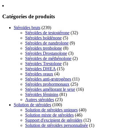
Catégories de produits
Stéroïdes bruts
(239)
Stéroïdes de testostérone
(32)
Stéroïdes boldénone
(5)
Stéroïdes de nandrolone
(9)
Stéroïdes trenbolone
(8)
Stéroïdes Drostanolone
(3)
Stéroïdes de méthénolone
(2)
Stéroïdes Trestolone
(5)
Stéroïdes DHEA
(15)
Stéroïdes oraux
(4)
Stéroïdes anti-œstrogènes
(11)
Stéroïdes prohormonaux
(25)
Stéroïdes améliorant le sexe
(16)
Stéroïdes féminins
(81)
Autres stéroïdes
(23)
Solution de stéroïdes
(100)
Solution de stéroïdes uniques
(40)
Solution mixte de stéroïdes
(46)
Support d'excipient de stéroïdes
(12)
Solution de stéroïdes personnalisée
(1)