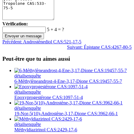
Vérification:
5 + 4 = ?
Précédent:
Androstènediol CAS:521-17-5
Suivant:
Épistane CAS:4267-80-5
Peut-être que tu aimes aussi
détails
enquête
6-Méthylèneandrost-4-Ene-3,17-Dione CAS:19457-55-7
détails
enquête
Epoxyprogestérone CAS:1097-51-4
détails
enquête
19-Nor-5(10)-Androstène-3,17-Dione CAS:3962-66-1
détails
enquête
Méthyldiazirinol CAS:2429-17-6