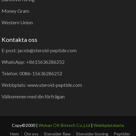
Money Gram
Western Union
Kontakta oss
E-post: jacob@steroid-peptide.com
WhatsApp: +8615636286252
Telefon: 0086-15636286252
Webbplats: www.steroid-peptide.com
Välkommen med din förfrågan
Copy©2000 |
Wuhan OK Biotech Co.,Ltd
|
Webbplatskarta
Hem
Om oss
Steroider Raw
Steroider lösning
Peptider