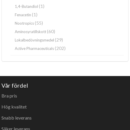
(1)
1,4-Butandiol
(1)
Fenacetin
(55)
Nootropics
(60)
Aminosyratillskott
(29)
Lokalbedövningsmedel
(202)
Active Pharmaceuticals
Vår fördel
Bra pris
Hög kvalitet
Snabb leverans
Säker leverans