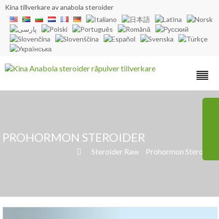
Kina tillverkare av anabola steroider
PROHORMON STEROIDER
»
Steroider Raw
»
Prohormon Steroider
