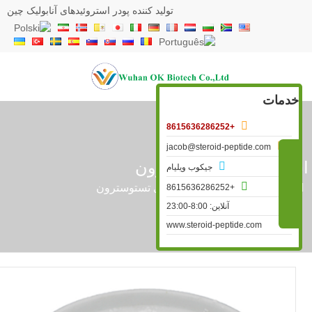
تولید کننده پودر استروئیدهای آنابولیک چین
خدمات

+8615636286252

jacob@steroid-peptide.com
ستروئیدهای تستوسترون

جیکوب ویلیام

»
استروئید خام
»
استروئیدهای تستوسترون
+8615636286252
آنلاین: 8:00-23:00
www.steroid-peptide.com