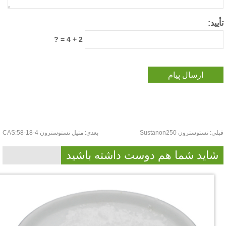
یید:
2 + 4 = ?
لی:
تستوسترون Sustanon250
بعدی:
متیل تستوسترون CAS:58-18-4
شاید شما هم دوست داشته باشید