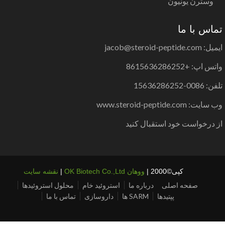
وسترن یونیون
اس با ما
jacob@steroid-peptide.co
س اپ: +8615636286252
0086-15636286252
یت: www.steroid-peptide.com
 درخواست خود استقبال کنید
کپی©2000 |
ووهان OK Biotech Co.,Ltd
|
نقشه سایت
صفحه اصلی
درباره ما
استروئید خام
محلول استروئیدها
پپتیدها
SARM ها
داروسازی
تماس با ما