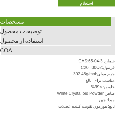
استعلام
مشخصات
توضیحات محصول
استفاده از محصول
COA
ه CAS:65-04-3
ول:C20H30O2
 مولی:302.45g/mol
اسب برای: بالغ
وص: >99%
هر:
White Crystalloid Powder
دا: چین
بع: هورمون تقویت کننده عضلات