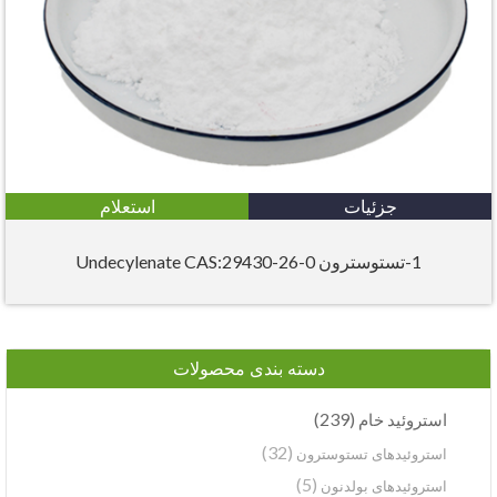
جزئیات
استعلام
1-تستوسترون Undecylenate CAS:29430-26-0
دسته بندی محصولات
(239)
استروئید خام
(32)
استروئیدهای تستوسترون
(5)
استروئیدهای بولدنون