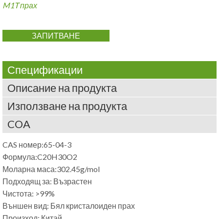
M1T прах
ЗАПИТВАНЕ
Спецификации
Описание на продукта
Използване на продукта
COA
CAS номер:65-04-3
Формула:C20H30O2
Моларна маса:302.45g/mol
Подходящ за: Възрастен
Чистота: >99%
Външен вид: Бял кристалоиден прах
Произход: Китай