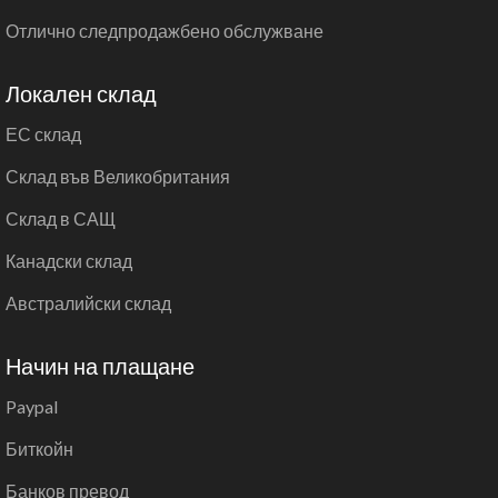
Отлично следпродажбено обслужване
Локален склад
ЕС склад
Склад във Великобритания
Склад в САЩ
Канадски склад
Австралийски склад
Начин на плащане
Paypal
Биткойн
Банков превод