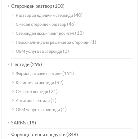
(100)
Стероиден разтвор
(40)
Разтвор за единични стероиди
(46)
Смесен стероиден разтвор
(12)
Стероиден ексципиент носител
(1)
Персонализирано решение за стероиди
(1)
OEM услуга за стероиди
(296)
Пептиди
(191)
Фармацевтични пептиди
(82)
Козметични пептиди
(21)
Смесете пептиди
(1)
Антитяло пептиди
(1)
OEM услуга за пептиди
(18)
SARMs
(348)
Фармацевтични продукти