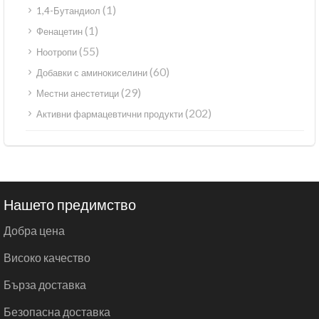
(1)
1,4-Бутандиол
(1)
Фенацетин
(55)
Ноотропи
(60)
Добавки с аминокиселини
(29)
Местни анестетици
(202)
Активни фармацевтични продукти
Нашето предимство
Добра цена
Високо качество
Бърза доставка
Безопасна доставка