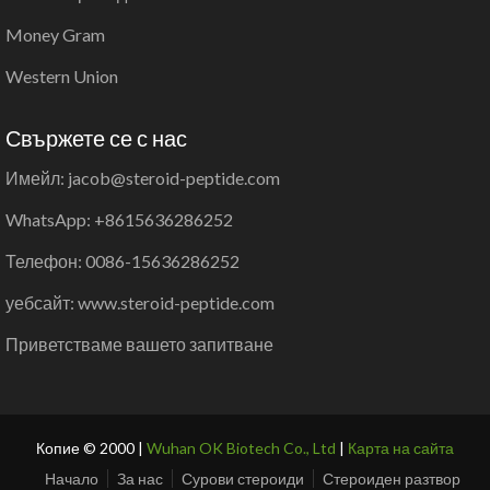
Money Gram
Western Union
Свържете се с нас
Имейл: jacob@steroid-peptide.com
WhatsApp: +8615636286252
Телефон: 0086-15636286252
уебсайт: www.steroid-peptide.com
Приветстваме вашето запитване
Копие © 2000 |
Wuhan OK Biotech Co., Ltd
|
Карта на сайта
Начало
За нас
Сурови стероиди
Стероиден разтвор