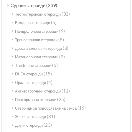
(239)
Сурови стероиди
(32)
Тестостеронови стероиди
(5)
Болденон стероиди
(9)
Нандролонови стероиди
(8)
Тренболонови стероиди
(3)
Дростанолонови стероиди
(2)
Метенолонови стероиди
(5)
Trestolone стероиди
(15)
DHEA стероиди
(4)
Орални стероиди
(11)
Антиестрогенни стероиди
(25)
Прохормонни стероиди
(16)
Стероиди за подобряване на секса
(81)
Женски стероиди
(23)
Други стероиди