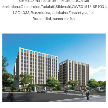
sprzedaż ma Testosteron Enanthate,Octan
trenbolonu,Oxandrolon,Tadalafil,Sildenafil,GW501516, SR9001,
LGD4033, Benzokaina, Lidokaina,Fenacetyna, 1,4-
Butanodiol,Ipamorelin itp.