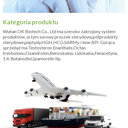
Kategoria produktu
Wuhan OK Biotech Co., Ltd ma szeroko zakrojony system
produktów, w tym surowy proszek sterydowy,półprodukty
sterydowe,peptydy,HGH,HCG,SARMy i inne API. Gorąca
sprzedaż ma Testosteron Enanthate,Octan
trenbolonu,Oxandrolon,Benzokaina, Lidokaina,Fenacetyna,
1,4-Butanodiol,Ipamorelin itp.