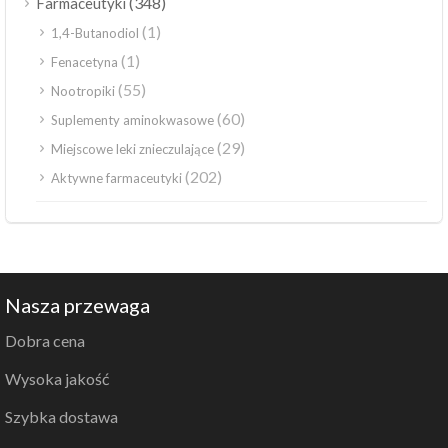
(348)
Farmaceutyki
(1)
1,4-Butanodiol
(1)
Fenacetyna
(55)
Nootropiki
(60)
Suplementy aminokwasowe
(29)
Miejscowe leki znieczulające
(202)
Aktywne farmaceutyki
Nasza przewaga
Dobra cena
Wysoka jakość
Szybka dostawa