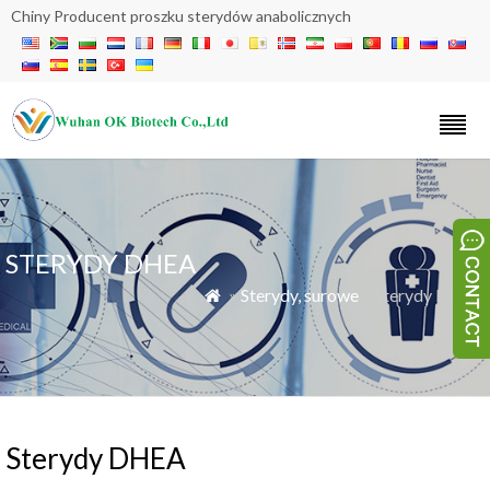
Chiny Producent proszku sterydów anabolicznych
STERYDY DHEA
»
Sterydy, surowe
» Sterydy DHEA

Sterydy DHEA