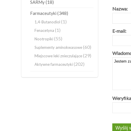
(18)
SARMy
Nazwa:
(348)
Farmaceutyki
(1)
1,4-Butanodiol
(1)
Fenacetyna
E-mail:
(55)
Nootropiki
(60)
Suplementy aminokwasowe
Wiadomo
(29)
Miejscowe leki znieczulające
(202)
Aktywne farmaceutyki
Weryfika