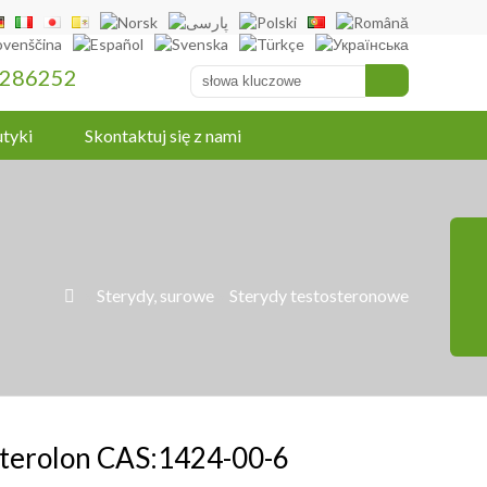
286252
tyki
Skontaktuj się z nami
»
Sterydy, surowe
»
Sterydy testosteronowe

terolon CAS:1424-00-6