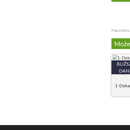
Poprzednia
Może 
BLIŻS
DAN
1-Deka