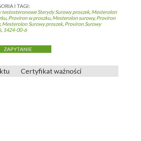
ORIA I TAGI:
y testosteronowe
Sterydy Surowy proszek
,
Mesterolon
zku
,
Proviron w proszku
,
Mesterolon surowy
,
Proviron
,
Mesterolon Surowy proszek
,
Proviron Surowy
k
,
1424-00-6
ZAPYTANIE
ktu
Certyfikat ważności