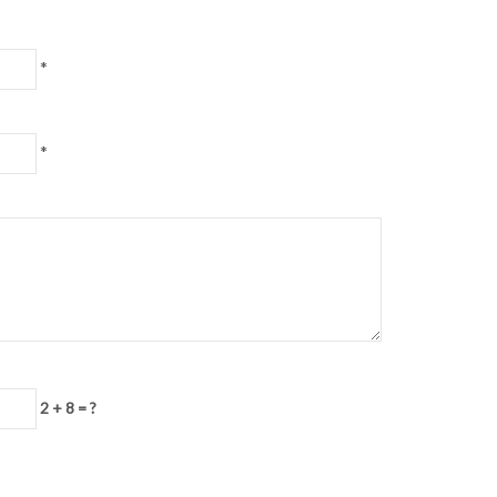
*
*
2 + 8 = ?