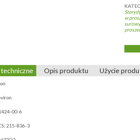
KATEG
Steryd
w pros
surowy
prosze
techniczne
Opis produktu
Użycie produ
lon
oviron
1424-00-6
S: 215-836-3
0H32O2