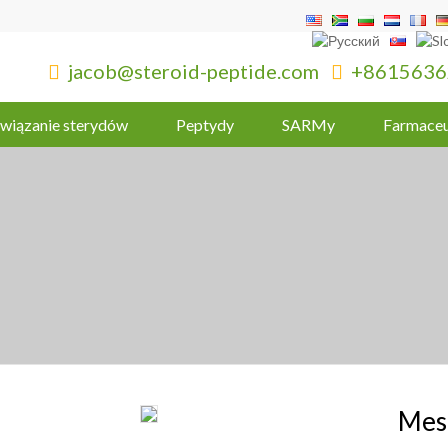
jacob@steroid-peptide.com
+8615636


wiązanie sterydów
Peptydy
SARMy
Farmaceu
Mes