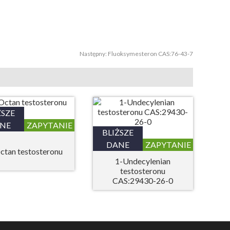
Następny:
Fluoksymesteron CAS:76-43-7
ŻSZE
NE
ZAPYTANIE
BLIŻSZE
DANE
ZAPYTANIE
ctan testosteronu
1-Undecylenian
testosteronu
CAS:29430-26-0