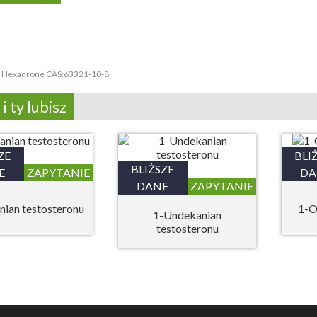
:
Hexadrone CAS:63321-10-8
i ty lubisz
ZE
BLI
BLIŻSZE
E
ZAPYTANIE
DA
DANE
ZAPYTANIE
nian testosteronu
1-O
1-Undekanian
testosteronu