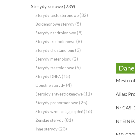
(239)
Sterydy, surowe
(32)
Sterydy testosteronowe
(5)
Boldenonowe sterydy
(9)
Sterydy nandrolonowe
(8)
Sterydy trenbolonowe
(3)
Sterydy drostanolonu
(2)
Sterydy metenolonu
Dane 
(5)
Sterydy trestolonowe
(15)
Sterydy DHEA
Mestero
(4)
Doustne sterydy
(11)
Alias: Pr
Steroidy antyestrogenowe
(25)
Sterydy prohormonowe
Nr CAS: 
(16)
Sterydy wzmacniające płeć
(81)
Żeńskie sterydy
Nr EINEC
(23)
Inne sterydy
MF: C2