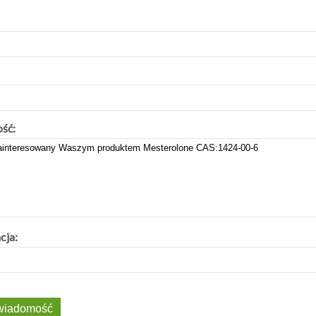
ść:
cja: