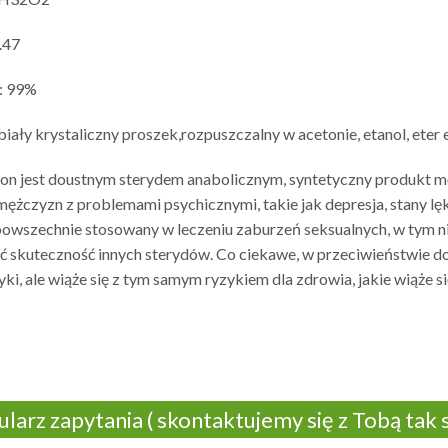
.47
: 99%
iały krystaliczny proszek,rozpuszczalny w acetonie, etanol, eter 
on jest doustnym sterydem anabolicznym, syntetyczny produkt m
mężczyzn z problemami psychicznymi, takie jak depresja, stany l
powszechnie stosowany w leczeniu zaburzeń seksualnych, w tym 
 skuteczność innych sterydów. Co ciekawe, w przeciwieństwie do 
yki, ale wiąże się z tym samym ryzykiem dla zdrowia, jakie wiąże 
larz zapytania ( skontaktujemy się z Tobą tak s