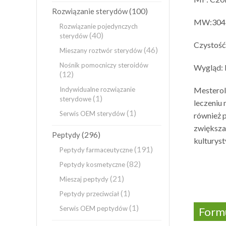
(100)
Rozwiązanie sterydów
MW:304
Rozwiązanie pojedynczych
(40)
sterydów
Czystość
(46)
Mieszany roztwór sterydów
Nośnik pomocniczy steroidów
Wygląd: b
(12)
Indywidualne rozwiązanie
Mesterol
(1)
sterydowe
leczeniu 
(1)
Serwis OEM sterydów
również 
zwiększać
(296)
Peptydy
kulturyst
(191)
Peptydy farmaceutyczne
(82)
Peptydy kosmetyczne
(21)
Mieszaj peptydy
(1)
Peptydy przeciwciał
(1)
Serwis OEM peptydów
Formu