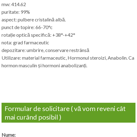
mw: 414.62
puritate: 99%
aspect: pulbere cristalină albă.
punct de topire: 66-70°c
rotație optică specifică: +38°-+42°
nota: grad farmaceutic
depozitare: umbrire, conservare restrânsă
Utilizare: material farmaceutic, Hormonul steroizi, Anabolin. Ca
hormon masculin și hormoni anabolizanți.
Formular de solicitare ( vă vom reveni cât
mai curând posibil )
Nume: