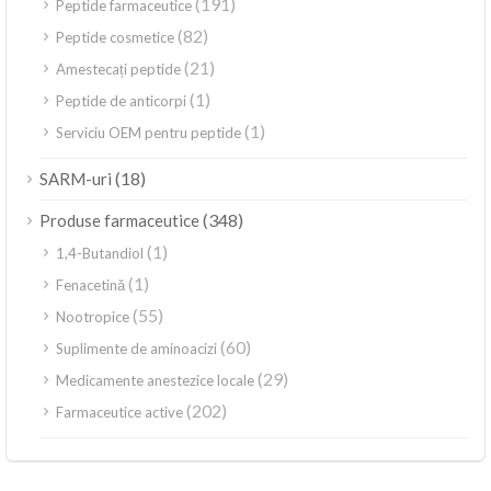
(191)
Peptide farmaceutice
(82)
Peptide cosmetice
(21)
Amestecați peptide
(1)
Peptide de anticorpi
(1)
Serviciu OEM pentru peptide
(18)
SARM-uri
(348)
Produse farmaceutice
(1)
1,4-Butandiol
(1)
Fenacetină
(55)
Nootropice
(60)
Suplimente de aminoacizi
(29)
Medicamente anestezice locale
(202)
Farmaceutice active