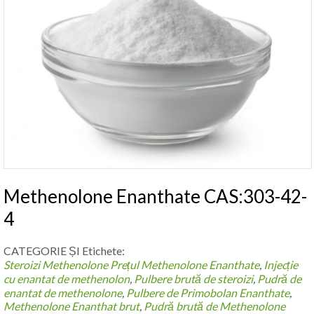
Methenolone Enanthate CAS:303-42-
4
CATEGORIE ȘI Etichete:
Steroizi Methenolone
Prețul Methenolone Enanthate
,
Injecție
cu enantat de methenolon
,
Pulbere brută de steroizi
,
Pudră de
enantat de methenolone
,
Pulbere de Primobolan Enanthate
,
Methenolone Enanthat brut
,
Pudră brută de Methenolone