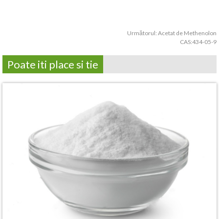
Următorul:
Acetat de Methenolon
CAS:434-05-9
Poate iti place si tie