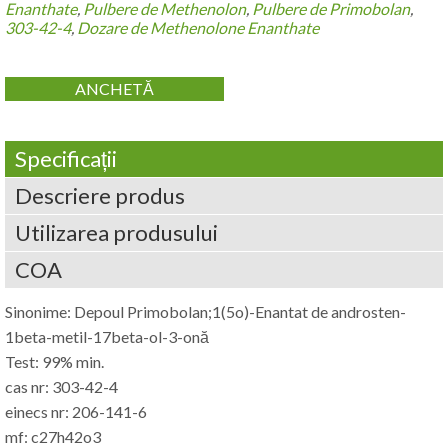
Enanthate
,
Pulbere de Methenolon
,
Pulbere de Primobolan
,
303-42-4
,
Dozare de Methenolone Enanthate
ANCHETĂ
Specificații
Descriere produs
Utilizarea produsului
COA
Sinonime: Depoul Primobolan;1(5o)-Enantat de androsten-
1beta-metil-17beta-ol-3-onă
Test: 99% min.
cas nr: 303-42-4
einecs nr: 206-141-6
mf: c27h42o3