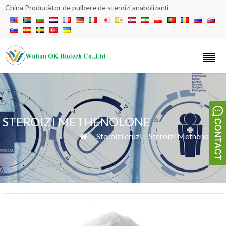
China Producător de pulbere de steroizi anabolizanți
STEROIZI METHENOLONE
»
Steroizi cruzi
»
Steroizi Methenolone
