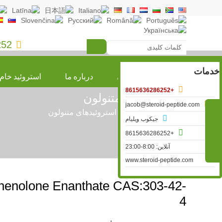
252

خدمات
صفحه اصلی
درباره ما
استروئید خام

+8615636286252
استروئیدهای متنولون

jacob@steroid-peptide.com

»
استروئید خام
»
استروئیدهای متنولون

جیکوب ویلیام

+8615636286252
آنلاین: 8:00-23:00
www.steroid-peptide.com
henolone Enanthate CAS:303-42-
4