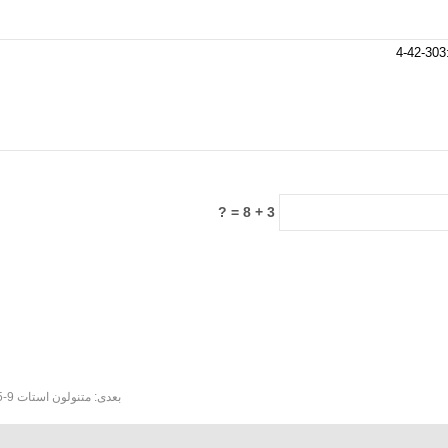
3 + 8 = ?
بعدی:
متنولون استات CAS:434-05-9