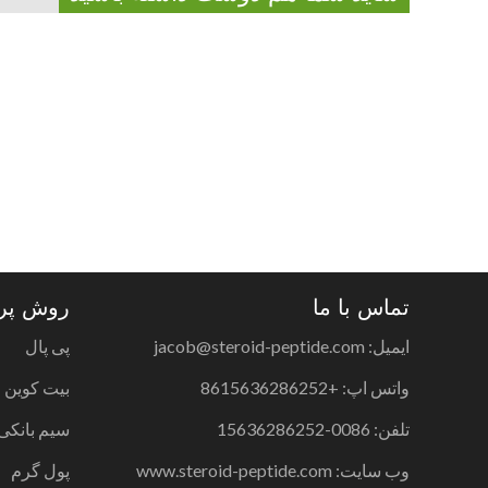
تماس با ما
روش پر
ایمیل: jacob@steroid-peptide.com
پی پال
واتس اپ: +8615636286252
بیت کوین
تلفن: 0086-15636286252
سیم بانکی
وب سایت: www.steroid-peptide.com
پول گرم