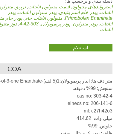
دسته بندی و برچسب ها:
استروئیدهای متنولون
قیمت متنولون انانتات
,
تزریق متنولو
انانتات
,
پودر خام استروئیدی
,
پودر متنولون انانتات
,
پودر
Primobolan Enanthate
,
متنولون انانتات خام
,
پودر خام مت
انانتات
,
پودر متنولون
,
پودر پریموبولان
,
303-42-4
,
دوز متنو
انانتات
استعلام
COA
مترادف ها: انبار پریموبولان;1(5الف)-androsten-1beta-methyl-17beta-ol-3-one Enanthate
سنجش: 99% دقیقه.
cas no: 303-42-4
einecs no: 206-141-6
mf: c27h42o3
میلی وات: 414.62
خلوص: 99%
ظاهر: پودر کریستالی سفید.