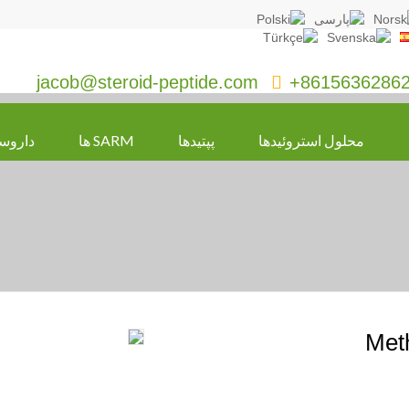
jacob@steroid-peptide.com

+8615636286
محلول استروئیدها
پپتیدها
SARM ها
داروس
Met