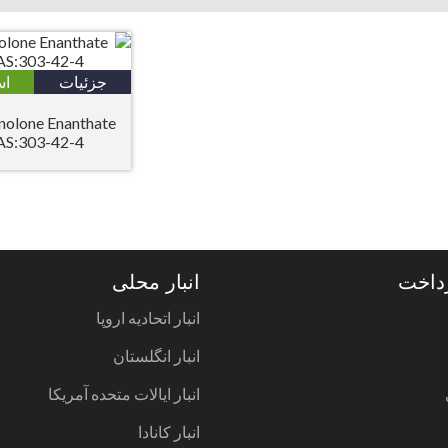
جزئیات
اس
olone Enanthate
AS:303-42-4
داخت
انبار محلی
انبار اتحادیه اروپا
انبار انگلستان
انبار ایالات متحده آمریکا
انبار کانادا