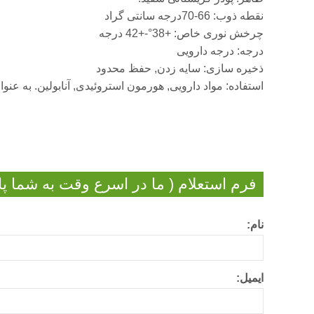
نقطه ذوب: 66-70درجه سانتی گراد
چرخش نوری خاص: +38°-+42 درجه
درجه: درجه دارویی
ذخیره سازی: سایه زدن, حفظ محدود
استفاده: مواد دارویی, هورمون استروئیدی, آنابولین. به عنو
فرم استعلام ( ما در اسرع وقت به شما پا
نام:
ایمیل: