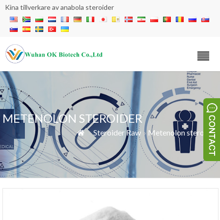
Kina tillverkare av anabola steroider
METENOLON STEROIDER
»
Steroider Raw
»
Metenolon steroider
