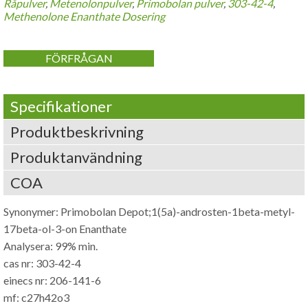
Råpulver
,
Metenolonpulver
,
Primobolan pulver
,
303-42-4
,
Methenolone Enanthate Dosering
FÖRFRÅGAN
Specifikationer
Produktbeskrivning
Produktanvändning
COA
Synonymer: Primobolan Depot;1(5a)-androsten-1beta-metyl-
17beta-ol-3-on Enanthate
Analysera: 99% min.
cas nr: 303-42-4
einecs nr: 206-141-6
mf: c27h42o3