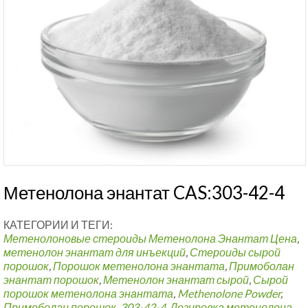
Метенолона энантат CAS:303-42-4
КАТЕГОРИИ И ТЕГИ:
Метенолоновые стероиды
Метенолона Энантат Цена
,
метенолон энантат для инъекций
,
Стероиды сырой
порошок
,
Порошок метенолона энантата
,
Примоболан
энантат порошок
,
Метенолон энантат сырой
,
Сырой
порошок метенолона энантата
,
Methenolone Powder
,
Примоболан порошок
,
303-42-4
,
Дозировка метенолона