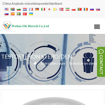
China Anabole steroïdenpoederfabrikant
TESTOSTERON STEROÏDEN
»
Steroïden rauw
»
Testosteron steroïden
