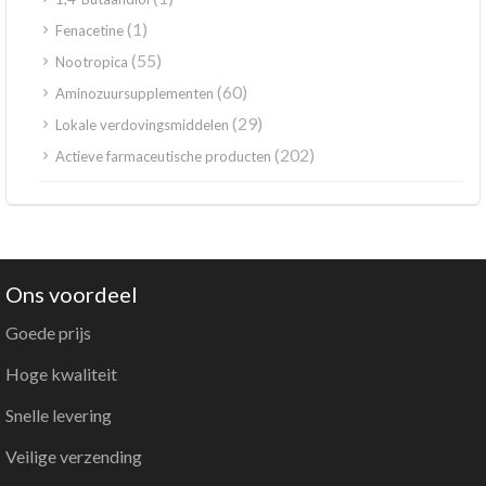
(1)
Fenacetine
(55)
Nootropica
(60)
Aminozuursupplementen
(29)
Lokale verdovingsmiddelen
(202)
Actieve farmaceutische producten
Ons voordeel
Goede prijs
Hoge kwaliteit
Snelle levering
Veilige verzending