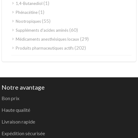
(1)
1,4-Butanediol
(1)
Phénacétine
(55)
Nootropiques
(60)
Suppléments d'acides aminés
(29)
Médicaments anesthésiques locaux
(202)
Produits pharmaceutiques actifs
Notre avantage
Bon prix
Haute qualité
Livraison rapide
Expédition sécurisée