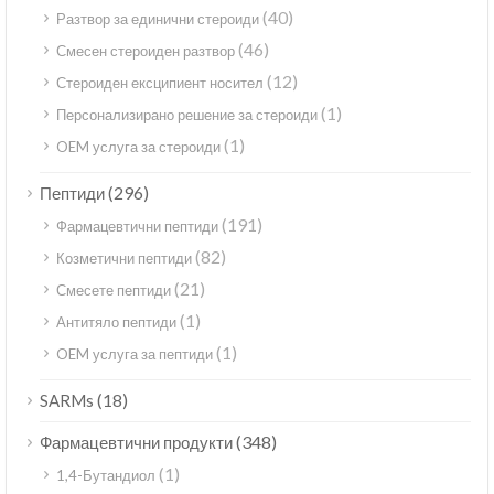
(40)
Разтвор за единични стероиди
(46)
Смесен стероиден разтвор
(12)
Стероиден ексципиент носител
(1)
Персонализирано решение за стероиди
(1)
OEM услуга за стероиди
(296)
Пептиди
(191)
Фармацевтични пептиди
(82)
Козметични пептиди
(21)
Смесете пептиди
(1)
Антитяло пептиди
(1)
OEM услуга за пептиди
(18)
SARMs
(348)
Фармацевтични продукти
(1)
1,4-Бутандиол