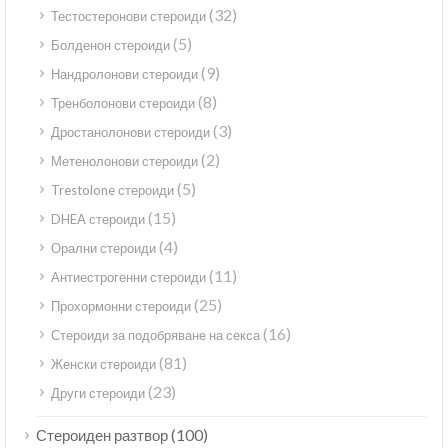
(32)
Тестостеронови стероиди
(5)
Болденон стероиди
(9)
Нандролонови стероиди
(8)
Тренболонови стероиди
(3)
Дростанолонови стероиди
(2)
Метенолонови стероиди
(5)
Trestolone стероиди
(15)
DHEA стероиди
(4)
Орални стероиди
(11)
Антиестрогенни стероиди
(25)
Прохормонни стероиди
(16)
Стероиди за подобряване на секса
(81)
Женски стероиди
(23)
Други стероиди
(100)
Стероиден разтвор