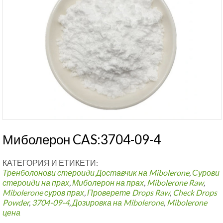
Миболерон CAS:3704-09-4
КАТЕГОРИЯ И ЕТИКЕТИ:
Тренболонови стероиди
Доставчик на Mibolerone
,
Сурови
стероиди на прах
,
Миболерон на прах
,
Mibolerone Raw
,
Mibolerone суров прах
,
Проверете Drops Raw
,
Check Drops
Powder
,
3704-09-4
,
Дозировка на Mibolerone
,
Mibolerone
цена