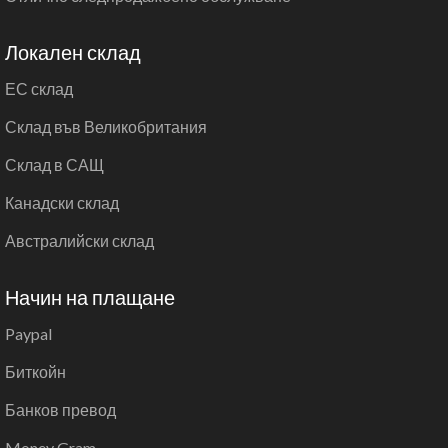
Локален склад
ЕС склад
Склад във Великобритания
Склад в САЩ
Канадски склад
Австралийски склад
Начин на плащане
Paypal
Биткойн
Банков превод
Money Gram