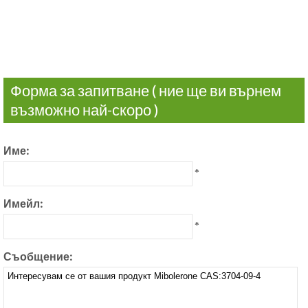
Форма за запитване ( ние ще ви върнем
възможно най-скоро )
Име:
*
Имейл:
*
Съобщение: