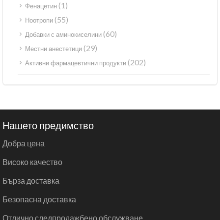
(1)
Фенацетин
(55)
Ноотропи
(60)
Добавки с аминокиселини
(29)
Местни анестетици
(202)
Активни фармацевтични продукти
Нашето предимство
Добра цена
Високо качество
Бърза доставка
Безопасна доставка
Отлично следпродажбено обслужване