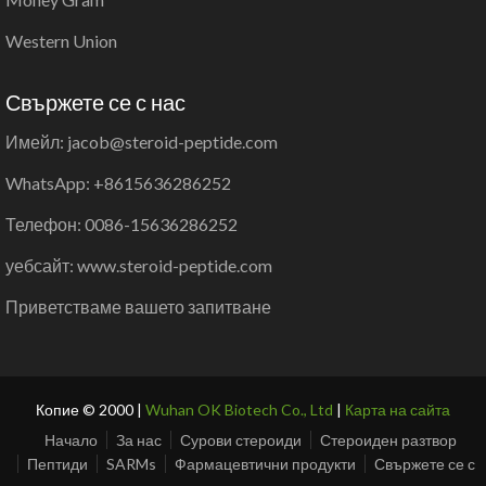
Western Union
Свържете се с нас
Имейл: jacob@steroid-peptide.com
WhatsApp: +8615636286252
Телефон: 0086-15636286252
уебсайт: www.steroid-peptide.com
Приветстваме вашето запитване
Копие © 2000 |
Wuhan OK Biotech Co., Ltd
|
Карта на сайта
Начало
За нас
Сурови стероиди
Стероиден разтвор
Пептиди
SARMs
Фармацевтични продукти
Свържете се с