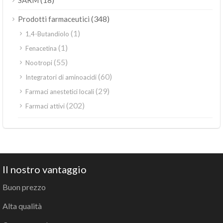
SARM
(348)
Prodotti farmaceutici
(1)
1,4-Butandiolo
(1)
Fenacetina
(55)
Nootropi
(60)
Integratori di aminoacidi
(29)
Farmaci anestetici locali
(202)
Farmaci attivi
Il nostro vantaggio
Buon prezzo
Alta qualità