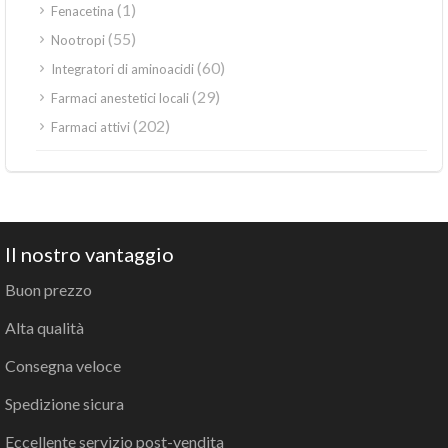
(1)
Fenacetina
(55)
Nootropi
(60)
Integratori di aminoacidi
(29)
Farmaci anestetici locali
(202)
Farmaci attivi
Il nostro vantaggio
Buon prezzo
Alta qualità
Consegna veloce
Spedizione sicura
Eccellente servizio post-vendita