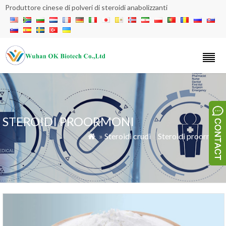
Produttore cinese di polveri di steroidi anabolizzanti
STEROIDI PROORMONI
»
Steroidi crudi
»
Steroidi proormoni
