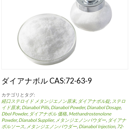
ダイアナボル CAS:72-63-9
カテゴリとタグ:
経口ステロイド
メタンジエノン原末
,
ダイアナボル錠
,
ステロ
イド原末
,
Dianabol Pills
,
Dianabol Powder
,
Dianabol Dosage
,
Dbol Powder
,
ダイアナボル 価格
,
Methandrostenolone
Powder
,
Dianabol Supplier
,
メタンジエノンパウダー
,
ダイアナ
ボルソース
,
メタンジエノンパウダー
,
Dianabol Injection
,
72-