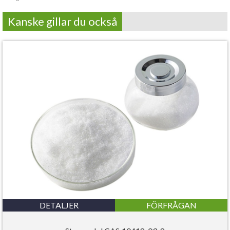
Kanske gillar du också
DETALJER
FÖRFRÅGAN