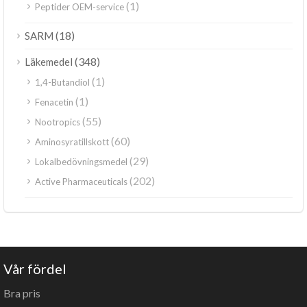
(1)
Peptider OEM-service
(18)
SARM
(348)
Läkemedel
(1)
1,4-Butandiol
(1)
Fenacetin
(55)
Nootropics
(60)
Aminosyratillskott
(29)
Lokalbedövningsmedel
(202)
Active Pharmaceuticals
Vår fördel
Bra pris