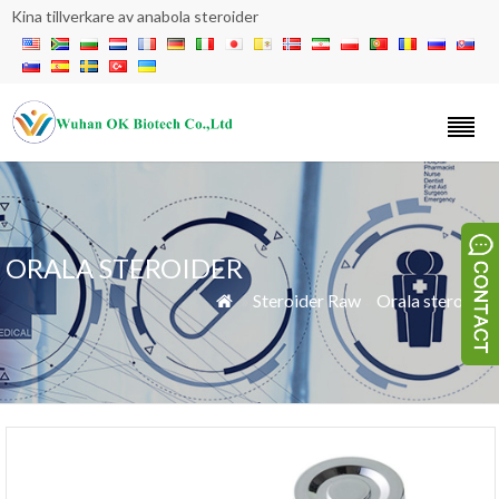
Kina tillverkare av anabola steroider
ORALA STEROIDER
»
Steroider Raw
»
Orala steroider
