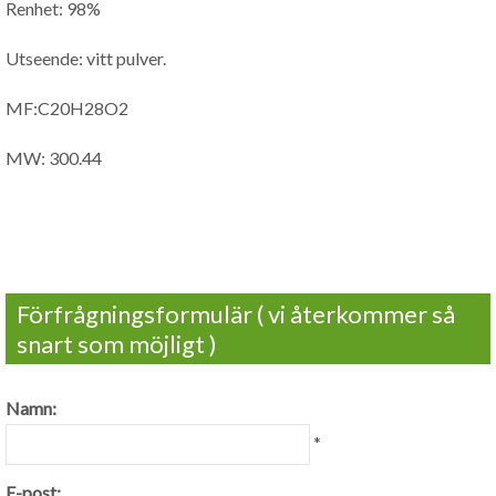
Renhet: 98%
Utseende: vitt pulver.
MF:C20H28O2
MW: 300.44
Förfrågningsformulär ( vi återkommer så
snart som möjligt )
Namn:
*
E-post: