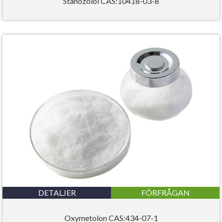
Stanozolol CAS:10418-03-8
DETALJER
FÖRFRÅGAN
Oxymetolon CAS:434-07-1