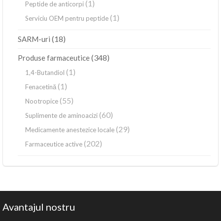
(1)
Peptide de anticorpi
(1)
Serviciu OEM pentru peptide
(18)
SARM-uri
(348)
Produse farmaceutice
(1)
1,4-Butandiol
(1)
Fenacetină
(55)
Nootropice
(60)
Suplimente de aminoacizi
(29)
Medicamente anestezice locale
(202)
Farmaceutice active
Avantajul nostru