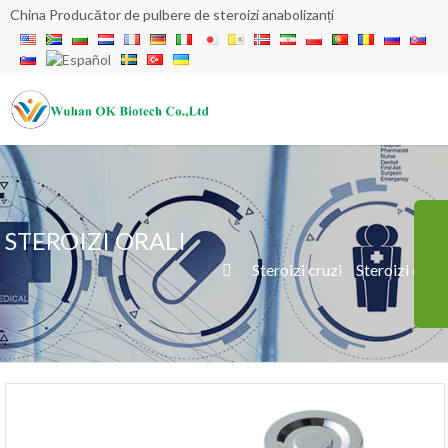
China Producător de pulbere de steroizi anabolizanți
STEROIZI ORALI
»
Steroizi cruzi
»
Steroizi orali
