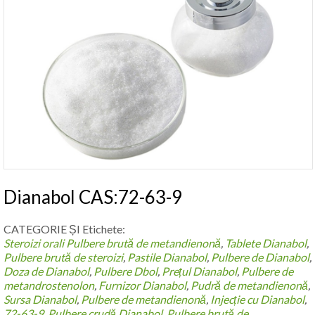
Dianabol CAS:72-63-9
CATEGORIE ȘI Etichete:
Steroizi orali
Pulbere brută de metandienonă
,
Tablete Dianabol
,
Pulbere brută de steroizi
,
Pastile Dianabol
,
Pulbere de Dianabol
,
Doza de Dianabol
,
Pulbere Dbol
,
Prețul Dianabol
,
Pulbere de
metandrostenolon
,
Furnizor Dianabol
,
Pudră de metandienonă
,
Sursa Dianabol
,
Pulbere de metandienonă
,
Injecție cu Dianabol
,
72-63-9
,
Pulbere crudă Dianabol
,
Pulbere brută de