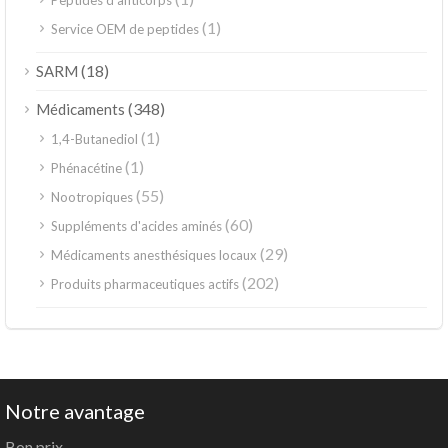
(1)
Service OEM de peptides
(18)
SARM
(348)
Médicaments
(1)
1,4-Butanediol
(1)
Phénacétine
(55)
Nootropiques
(60)
Suppléments d'acides aminés
(29)
Médicaments anesthésiques locaux
(202)
Produits pharmaceutiques actifs
Notre avantage
Bon prix