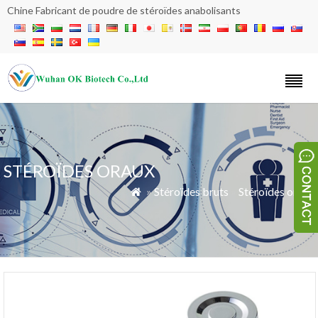
Chine Fabricant de poudre de stéroïdes anabolisants
STÉROÏDES ORAUX
»
Stéroïdes bruts
»
Stéroïdes oraux
