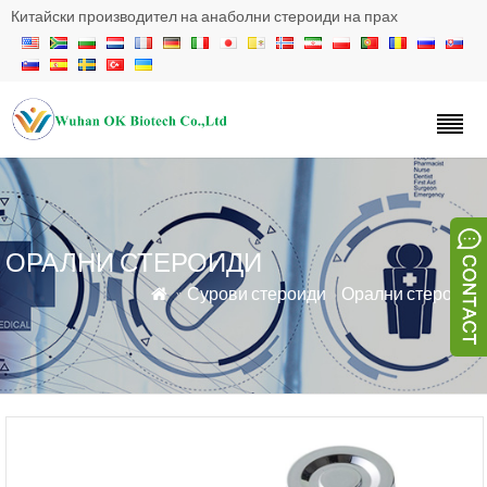
Китайски производител на анаболни стероиди на прах
ОРАЛНИ СТЕРОИДИ
»
Сурови стероиди
»
Орални стероиди
