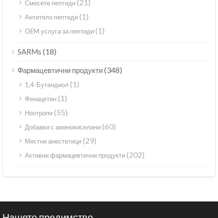
(21)
Смесете пептиди
(1)
Антитяло пептиди
(1)
OEM услуга за пептиди
(18)
SARMs
(348)
Фармацевтични продукти
(1)
1,4-Бутандиол
(1)
Фенацетин
(55)
Ноотропи
(60)
Добавки с аминокиселини
(29)
Местни анестетици
(202)
Активни фармацевтични продукти
Нашето предимство