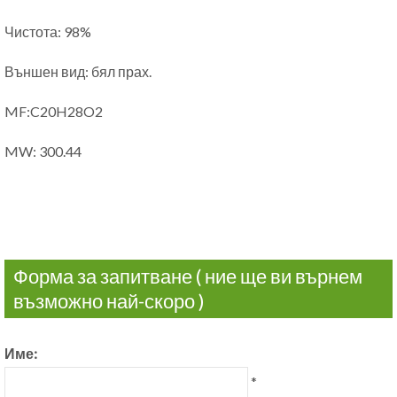
Чистота: 98%
Външен вид: бял прах.
MF:C20H28O2
MW: 300.44
Форма за запитване ( ние ще ви върнем
възможно най-скоро )
Име:
*