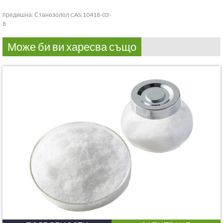
предишна:
Станозолол CAS:10418-03-
8
Може би ви харесва също