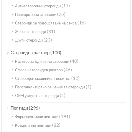
(11)
Антиестрогенни стероиди
(25)
Прохормонни стероиди
(16)
Стероиди за подобряване на секса
(81)
Женски стероиди
(23)
Други стероиди
(100)
Стероиден разтвор
(40)
Разтвор за единични стероиди
(46)
Смесен стероиден разтвор
(12)
Стероиден ексципиент носител
(1)
Персонализирано решение за стероиди
(1)
OEM услуга за стероиди
(296)
Пептиди
(191)
Фармацевтични пептиди
(82)
Козметични пептиди