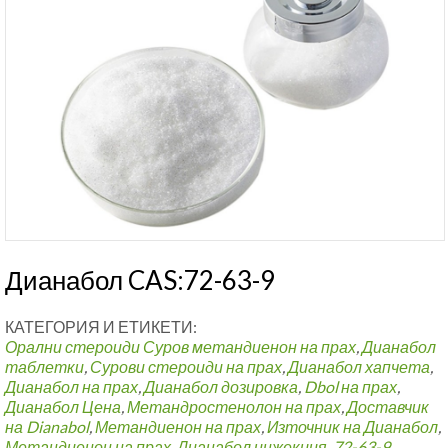
Дианабол CAS:72-63-9
КАТЕГОРИЯ И ЕТИКЕТИ:
Орални стероиди
Суров метандиенон на прах
,
Дианабол
таблетки
,
Сурови стероиди на прах
,
Дианабол хапчета
,
Дианабол на прах
,
Дианабол дозировка
,
Dbol на прах
,
Дианабол Цена
,
Метандростенолон на прах
,
Доставчик
на Dianabol
,
Метандиенон на прах
,
Източник на Дианабол
,
Метандиенон на прах
,
Дианабол инжекция
,
72-63-9
,