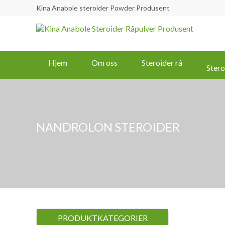
Kina Anabole steroider Powder Produsent
Hjem
Om oss
Steroider rå
Stero
NANDROLON STEROIDER
PRODUKTKATEGORIER