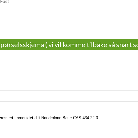
 Fast
pørselsskjema ( vi vil komme tilbake så snart s