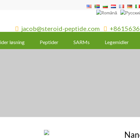
jacob@steroid-peptide.com
+8615636


ider løsning
Peptider
SARMs
Legemidler
Nan