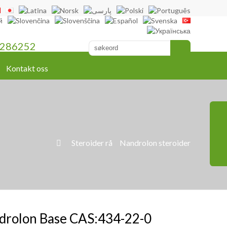
286252
Kontakt oss
»
Steroider rå
»
Nandrolon steroider

drolon Base CAS:434-22-0