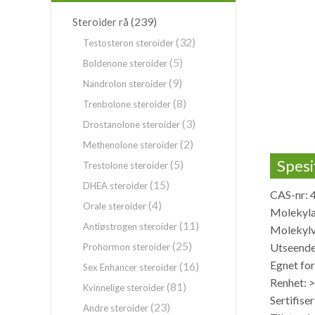
(239)
Steroider rå
(32)
Testosteron steroider
(5)
Boldenone steroider
(9)
Nandrolon steroider
(8)
Trenbolone steroider
(3)
Drostanolone steroider
(2)
Methenolone steroider
Spesi
(5)
Trestolone steroider
(15)
DHEA steroider
CAS-nr: 
(4)
Orale steroider
Molekyl
(11)
Antiøstrogen steroider
Molekylv
(25)
Utseende:
Prohormon steroider
Egnet for
(16)
Sex Enhancer steroider
Renhet: 
(81)
Kvinnelige steroider
Sertifise
(23)
Andre steroider