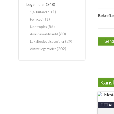
(348)
Legemidler
(1)
1,4-Butandiol
Bekreftel
(1)
Fenacetin
(55)
Nootropics
(60)
Aminosyretilskudd
(29)
Lokalbedøvelsesmidler
(202)
Aktive legemidler
Kansk
DETAL