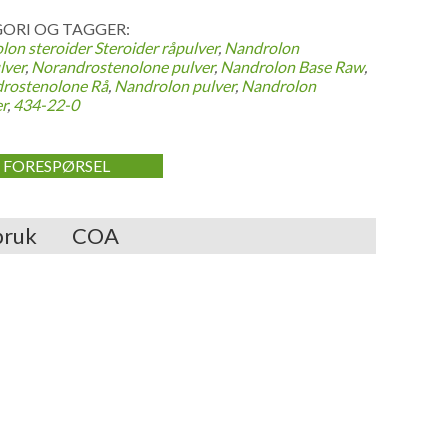
ORI OG TAGGER:
lon steroider
Steroider råpulver
,
Nandrolon
lver
,
Norandrostenolone pulver
,
Nandrolon Base Raw
,
rostenolone Rå
,
Nandrolon pulver
,
Nandrolon
r
,
434-22-0
FORESPØRSEL
bruk
COA