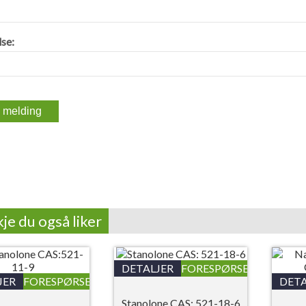
se:
je du også liker
DETALJER
FORESPØRSEL
JER
FORESPØRSEL
DETA
Stanolone CAS: 521-18-6