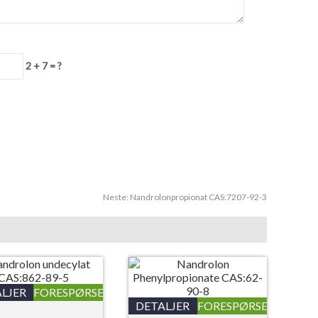
2 + 7 = ?
Neste:
Nandrolonpropionat CAS:7207-92-3
LJER
FORESPØRSEL
DETALJER
FORESPØRSEL