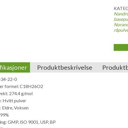
KATEG
Nandro
basepu
Norand
råpulve
fikasjoner
Produktbeskrivelse
Produkt
434-22-0
ær formel: C18H26O2
ekt: 274.4 g/mol
 Hvitt pulver
: Eldre, Voksen
>99%
ring: GMP, ISO 9001, USP, BP