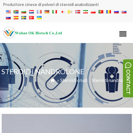
Produttore cinese di polveri di steroidi anabolizzanti
STEROIDI NANDROLONE
»
Steroidi crudi
»
Steroidi nandrolone
