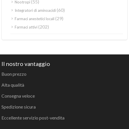
(55)
Nootropi
(60)
Integratori di aminoacidi
(29)
Farmaci anestetici locali
(202)
Farmaci attivi
Il nostro vantaggio
Buon prezzo
Alta qualità
Consegna veloce
Spedizione sicura
Eccellente servizio post-vendita