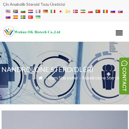
Çin Anabolik Steroid Tozu Üreticisi
NANDROLONE STEROIDLERI
»
Ham Steroidler
»
Nandrolone Steroidleri
