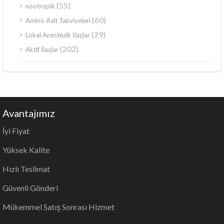
(55)
nootropik
(60)
Amino Asit Takviyeleri
(29)
Lokal Anestezik İlaçlar
(202)
Aktif İlaçlar
Avantajımız
İyi Fiyat
Yüksek Kalite
Hızlı Teslimat
Güvenli Gönderi
Mükemmel Satış Sonrası Hizmet