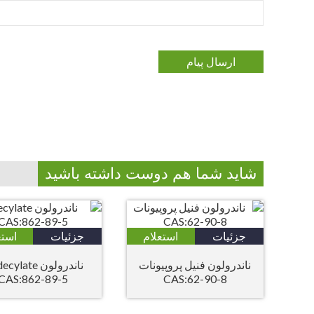
شاید شما هم دوست داشته باشید
جزئیات
استعلام
جزئیات
استع
ناندرولون فنیل پروپیونات
ناندرولون late
CAS:862-89-5
CAS:62-90-8