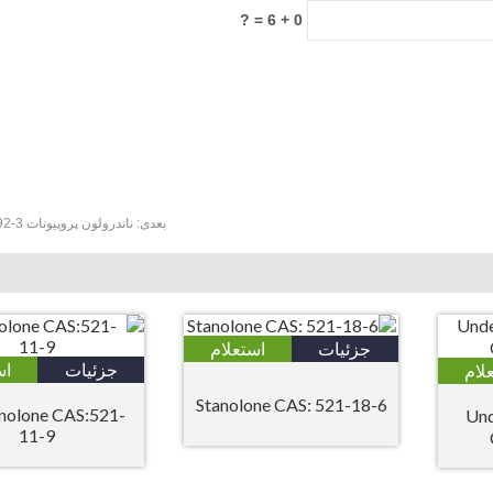
0 + 6 = ?
بعدی:
ناندرولون پروپیونات CAS:7207-92-3
جزئیات
استعلام
جزئیات
اس
لام
Stanolone CAS: 521-18-6
nolone CAS:521-
Undecy
11-9