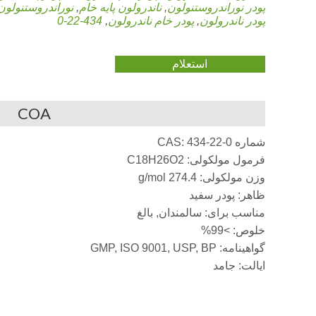
پودر نوراندروستنولون
,
ناندرولون پایه خام
,
نوراندروستنولون
پودر ناندرولون
,
پودر خام ناندرولون
,
434-22-0
استعلام
COA
شماره CAS: 434-22-0
فرمول مولکولی: C18H26O2
وزن مولکولی: 274.4 g/mol
ظاهر: پودر سفید
مناسب برای: سالمندان, بالغ
خلوص: >99%
گواهینامه: GMP, ISO 9001, USP, BP
ایالت: جامد