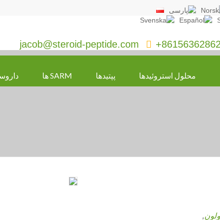
jacob@steroid-peptide.com

+8615636286
محلول استروئیدها
پپتیدها
SARM ها
داروس
رولون
,