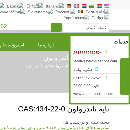
252

خدمات
صفحه اصلی
درباره ما
استروئید خام

+8615636286252
استروئیدهای ناندرولون

jacob@steroid-peptide.com

»
استروئید خام
»
استروئیدهای ناندرولون

جیکوب ویلیام

+8615636286252
آنلاین: 8:00-23:00
www.steroid-peptide.com
پایه ناندرولون CAS:434-22-0
دسته بندی و برچسب ها:
استروئیدهای ناندرولون
پودر خام استروئیدی
,
پودر پایه ناند