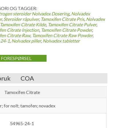
ORI OG TAGGER:
trogen steroider
Nolvadex Dosering
,
Nolvadex
r
,
Steroider råpulver
,
Tamoxifen Citrate Pris
,
Nolvadex
Tamoxifen Citrate Kilde
,
Tamoxifen Citrate Pulver
,
en Citrate Injection
,
Tamoxifen Citrate Powder
,
fen Citrate Raw
,
Tamoxifen Citrate Raw Powder
,
-24-1
,
Nolvadex piller
,
Nolvadex tabletter
FORESPØRSEL
bruk
COA
Tamoxifen Citrate
r
; for nolt; tamofen;
novadex
54965-24-1