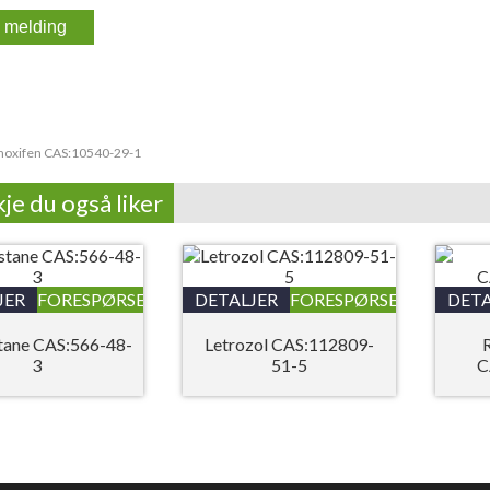
oxifen CAS:10540-29-1
je du også liker
JER
FORESPØRSEL
DETALJER
FORESPØRSEL
DETA
tane CAS:566-48-
Letrozol CAS:112809-
3
51-5
C