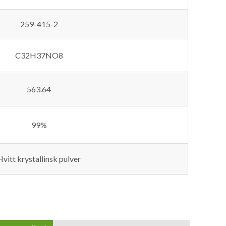
259-415-2
C32H37NO8
563.64
99%
Hvitt krystallinsk pulver