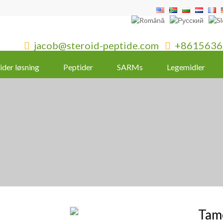
jacob@steroid-peptide.com
+8615636


ider løsning
Peptider
SARMs
Legemidler
Tam