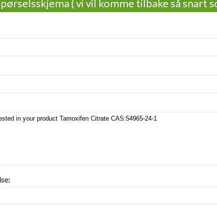
pørselsskjema ( vi vil komme tilbake så snart s
se: