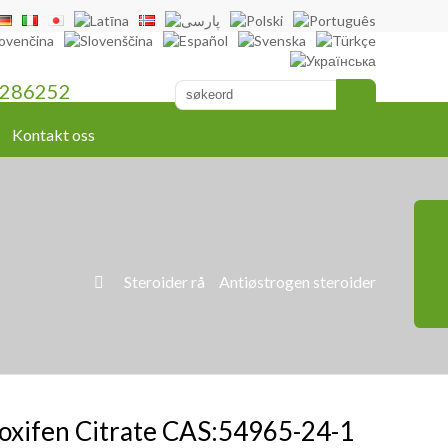
286252
Kontakt oss
»
Steroider rå
»
Antiøstrogen steroider

oxifen Citrate CAS:54965-24-1