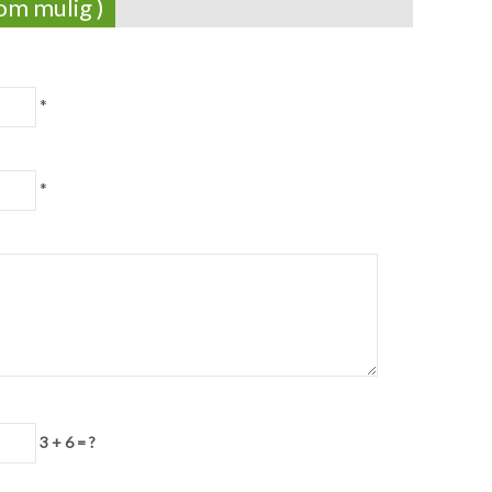
om mulig )
*
*
3 + 6 = ?