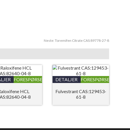
Neste:
Toremifen Citrate CAS:89778-27-8
LJER
FORESPØRSEL
DETALJER
FORESPØRSEL
Raloxifene HCL
Fulvestrant CAS:129453-
AS:82640-04-8
61-8