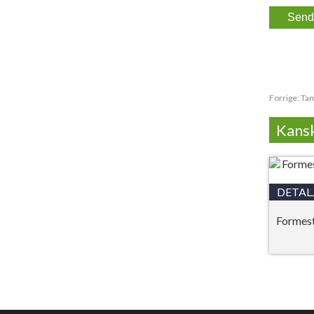
Forrige:
Tam
Kansk
DETAL
Formes