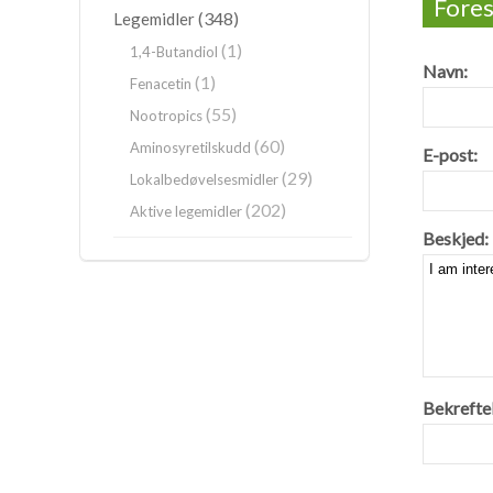
Fores
(348)
Legemidler
(1)
1,4-Butandiol
Navn:
(1)
Fenacetin
(55)
Nootropics
(60)
Aminosyretilskudd
E-post:
(29)
Lokalbedøvelsesmidler
(202)
Aktive legemidler
Beskjed:
Bekreftel