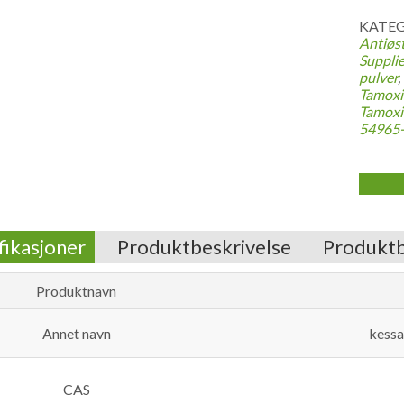
KATEG
Antiøs
Supplie
pulver
,
Tamoxif
Tamoxi
54965
fikasjoner
Produktbeskrivelse
Produkt
Produktnavn
Annet navn
kessa
CAS