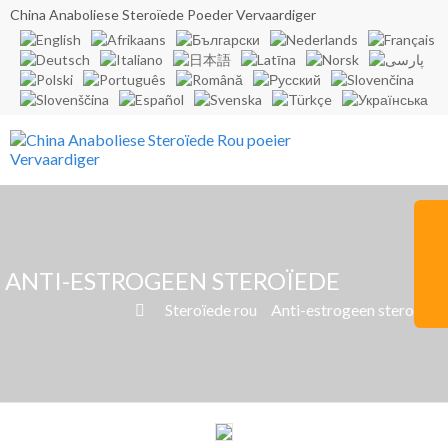
China Anaboliese Steroïede Poeder Vervaardiger
ANTI-ESTROGEEN STEROÏEDE
»
Steroïede rou
»
Anti-estrogeen steroïede
