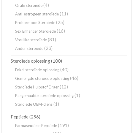
(4)
Orale steroïede
(11)
Anti-estrogeen steroïede
(25)
Prohormoon Steroïede
(16)
Sex Enhancer Steroïede
(81)
Vroulike steroïede
(23)
Ander steroïede
(100)
Steroïede oplossing
(40)
Enkel steroïede oplossing
(46)
Gemengde steroïede oplossing
(12)
Steroïede Hulpstof Draer
(1)
Pasgemaakte steroïede oplossing
(1)
Steroïede OEM-diens
(296)
Peptiede
(191)
Farmaseutiese Peptiede