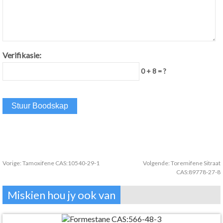
Verifikasie:
0 + 8 = ?
Vorige:
Tamoxifene CAS:10540-29-1
Volgende:
Toremifene Sitraat
CAS:89778-27-8
Miskien hou jy ook van