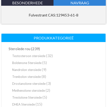
BESONDERHEDE
NAVRAAG
Fulvestrant CAS:129453-61-8
PRODUKKATEGORIEË
(239)
Steroïede rou
(32)
Testosteroon steroïede
(5)
Boldenone Steroïede
(9)
Nandrolon steroïede
(8)
Trenbolon steroïede
(3)
Drostanolone steroïede
(2)
Methenolone steroïede
(5)
Trestolone Steroïede
(15)
DHEA Steroïede