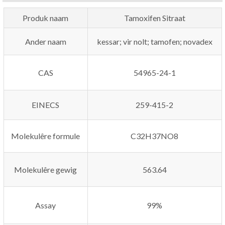
Produk naam
Tamoxifen Sitraat
Ander naam
kessar
; vir nolt; tamofen;
novadex
CAS
54965-24-1
EINECS
259-415-2
Molekulêre formule
C32H37NO8
Molekulêre gewig
563.64
Assay
99%