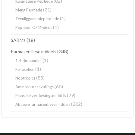
(82)
Kosmetiese Peptiede
(21)
Meng Peptiede
(1)
Teenliggaampiepeptiede
(1)
Peptiede OEM-diens
(18)
SARMs
(348)
Farmaseutiese middels
(1)
1,4-Butaandiol
(1)
Fenasetien
(55)
Nootropics
(60)
Aminosuuraanvullings
(29)
Plaaslike verdowingsmiddels
(202)
Aktiewe farmaseutiese middels