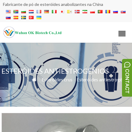
Fabricante de pó de esteróides anabolizantes na China
ESTERÓIDES ANTIESTROGÊNIOS
»
Esteróides crus
»
Esteróides antiestrogênios
