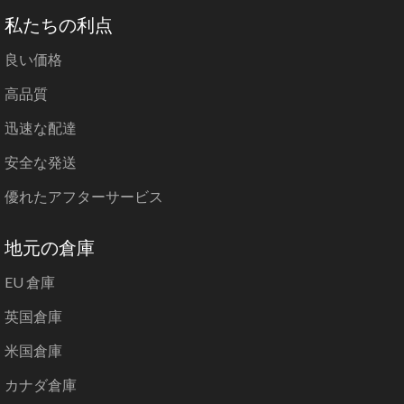
私たちの利点
良い価格
高品質
迅速な配達
安全な発送
優れたアフターサービス
地元の倉庫
EU 倉庫
英国倉庫
米国倉庫
カナダ倉庫