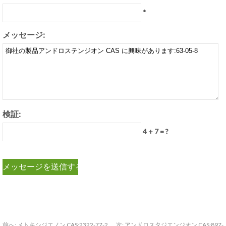
*
メッセージ:
検証:
4 + 7 = ?
前へ:
メトキシジエノン CAS:2322-77-2
次:
アンドロスタジエンジオン CAS:897-