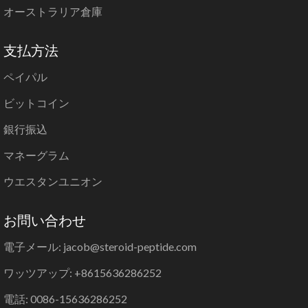
オーストラリア倉庫
支払方法
ペイパル
ビットコイン
銀行振込
マネーグラム
ウエスタンユニオン
お問い合わせ
電子メール: jacob@steroid-peptide.com
ワッツアップ: +8615636286252
電話: 0086-15636286252