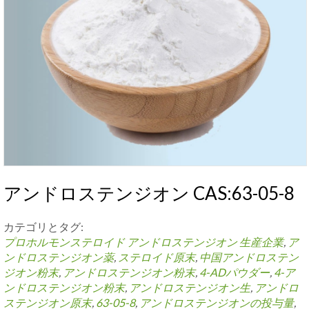
アンドロステンジオン CAS:63-05-8
カテゴリとタグ:
プロホルモンステロイド
アンドロステンジオン 生産企業
,
ア
ンドロステンジオン薬
,
ステロイド原末
,
中国アンドロステン
ジオン粉末
,
アンドロステンジオン粉末
,
4-ADパウダー
,
4-ア
ンドロステンジオン粉末
,
アンドロステンジオン生
,
アンドロ
ステンジオン原末
,
63-05-8
,
アンドロステンジオンの投与量
,