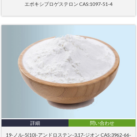
エポキシプロゲステロン CAS:1097-51-4
詳細
問い合わせ
19-ノル-5(10)-アンドロステン-3,17-ジオン CAS:3962-66-