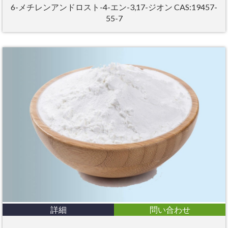
6-メチレンアンドロスト-4-エン-3,17-ジオン CAS:19457-
55-7
詳細
問い合わせ