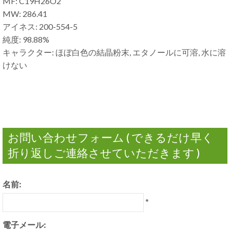
MF: C19H26O2
MW: 286.41
アイネス: 200-554-5
純度: 98.88%
キャラクター: ほぼ白色の結晶粉末, エタノールに可溶, 水に溶
けない
お問い合わせフォーム ( できるだけ早く
折り返しご連絡させていただきます )
名前:
*
電子メール: