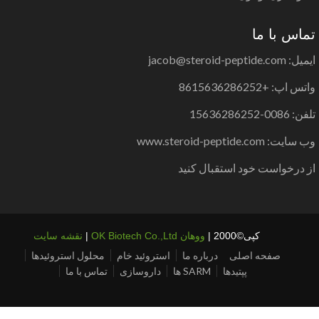
اس با ما
jacob@steroid-peptide.co
س اپ: +8615636286252
0086-15636286252
یت: www.steroid-peptide.com
 درخواست خود استقبال کنید
کپی©2000 |
ووهان OK Biotech Co.,Ltd
|
نقشه سایت
صفحه اصلی
درباره ما
استروئید خام
محلول استروئیدها
پپتیدها
SARM ها
داروسازی
تماس با ما