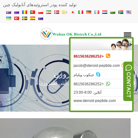
تولید کننده پودر استروئیدهای آنابولیک چین
خدمات

+8615636286252

jacob@steroid-peptide.com
ستروئیدهای آنتی استروژن

جیکوب ویلیام
»
استروئید خام
»
استروئیدهای آنتی استروژن

+8615636286252
آنلاین: 8:00-23:00
www.steroid-peptide.com