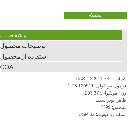
استعلام
مشخصات
توضیحات محصول
استفاده از محصول
COA
 CAS: 120511-73-1
ول مولکولی: 120511-73-1
ن مولکولی: 293.37
هر: پودر سفید.
جش: 99%
تاندارد کیفیت: USP 32