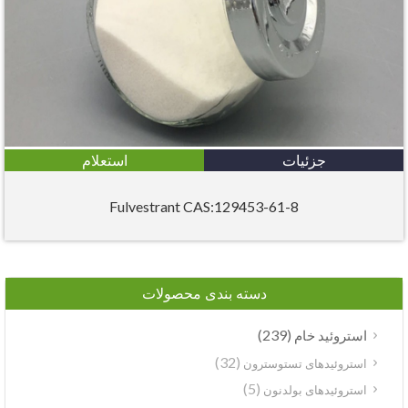
جزئیات
استعلام
Fulvestrant CAS:129453-61-8
دسته بندی محصولات
(239)
استروئید خام
(32)
استروئیدهای تستوسترون
(5)
استروئیدهای بولدنون