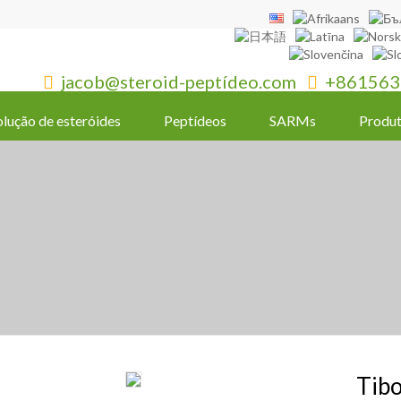
jacob@steroid-peptídeo.com
+861563


olução de esteróides
Peptídeos
SARMs
Produt
Tib