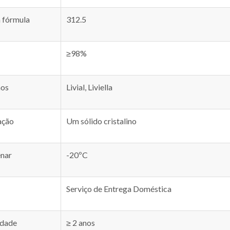
 fórmula
312.5
≥98%
mos
Livial, Liviella
ação
Um sólido cristalino
nar
-20ºC
Serviço de Entrega Doméstica
idade
≥ 2 anos