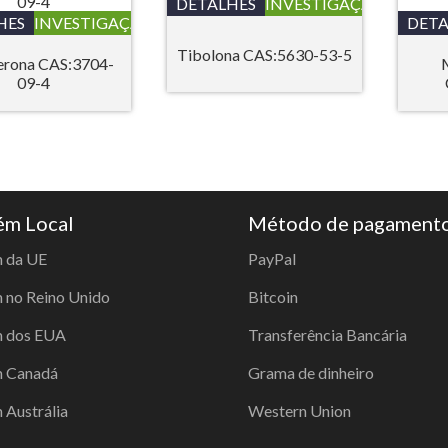
DETALHES
INVESTIGAÇÃO
HES
INVESTIGAÇÃO
DETA
Tibolona CAS:5630-53-5
erona CAS:3704-
09-4
m Local
Método de pagament
 da UE
PayPal
no Reino Unido
Bitcoin
 dos EUA
Transferência Bancária
 Canadá
Grama de dinheiro
Austrália
Western Union