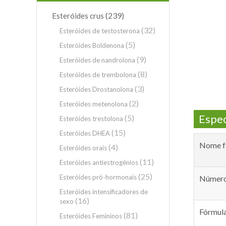
(239)
Esteróides crus
(32)
Esteróides de testosterona
(5)
Esteróides Boldenona
(9)
Esteróides de nandrolona
(8)
Esteróides de trembolona
(3)
Esteróides Drostanolona
(2)
Esteróides metenolona
Espec
(5)
Esteróides trestolona
(15)
Esteróides DHEA
Nome f
(4)
Esteróides orais
(11)
Esteróides antiestrogênios
(25)
Esteróides pró-hormonais
Númer
Esteróides intensificadores de
(16)
sexo
Fórmul
(81)
Esteróides Femininos