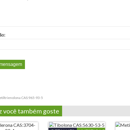
ão:
tiltrienolona CAS:965-93-5
z você também goste