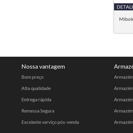
DETAL
Mibol
Nossa vantagem
Armazé
Bom preço
Armazém
Alta qualidade
Armazém 
Entrega rápida
Armazém
Remessa Segura
Armazém
Excelente serviço pós-venda
Armazém 