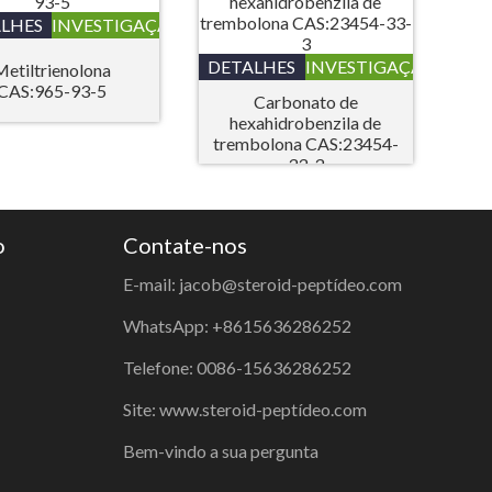
LHES
INVESTIGAÇÃO
DETALHES
INVESTIGAÇÃO
Metiltrienolona
CAS:965-93-5
Carbonato de
hexahidrobenzila de
trembolona CAS:23454-
33-3
o
Contate-nos
E-mail: jacob@steroid-peptídeo.com
WhatsApp: +8615636286252
Telefone: 0086-15636286252
Site: www.steroid-peptídeo.com
Bem-vindo a sua pergunta