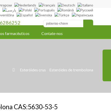
6286252
os farmacêuticos
Contate-nos
»
Esteróides crus
»
Esteróides de trembolona

olona CAS:5630-53-5