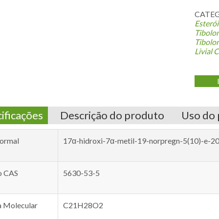
CATEG
Esteró
Tibolo
Tibolo
Livial 
ificações
Descrição do produto
Uso do
ormal
17α-hidroxi-7α-metil-19-norpregn-5(10)-e-
o CAS
5630-53-5
a Molecular
C21H28O2