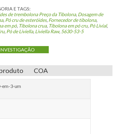
ORIA E TAGS:
ides de trembolona
Preço da Tibolona
,
Dosagem de
na
,
Pó cru de esteróides
,
Fornecedor de tibolona
,
na em pó
,
Tibolona crua
,
Tibolona em pó cru
,
Pó Livial
,
Cru
,
Pó de Liviella
,
Liviella Raw
,
5630-53-5
INVESTIGAÇÃO
 produto
COA
20-em-3-um